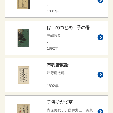
-
1891年
はゝのつとめ 子の巻
三嶋通良
-
1892年
市乳警察論
津野慶太郎
-
1892年
子供そだて草
内保美代子、藤井淵三 編集