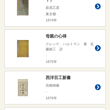
萩原乙彦
東京都
1874年
母親の心得
クレンケ、ハルトマン 著 近
藤鎮三 訳
-
1875年
西洋百工新書
宮崎栁條
-
1876年