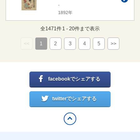
-
1892年
全
1471
件
1
-
20
件まで表示
<<
1
2
3
4
5
>>
facebookでシェアする
twitterでシェアする