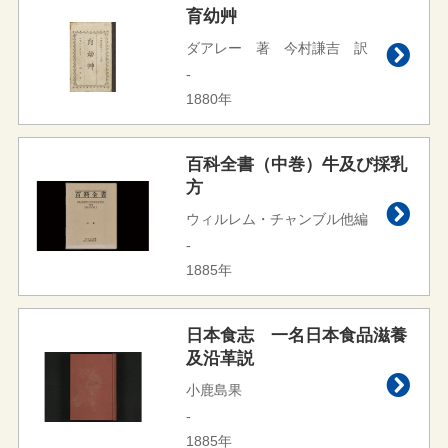
育幼艸
ダアレー 著 今村謙吉 訳
-
1880年
百科全書（中巻）牛及び採乳
方
ウィルレム・チャンブル他編
-
1885年
日本食志 一名日本食品滋養
及沿革説
小鹿島果
-
1885年