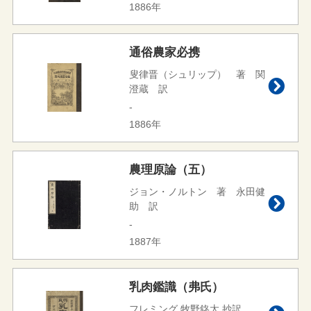
1886年
通俗農家必携
叟律晋（シュリップ） 著 関
澄蔵 訳
-
1886年
農理原論（五）
ジョン・ノルトン 著 永田健
助 訳
-
1887年
乳肉鑑識（弗氏）
フレミング 牧野鉖太 抄訳