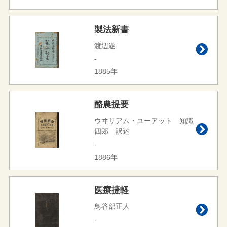
製法新書
渡辺遂
-
1885年
酪農提要
ウヰリアム・ユーアット 知識
四郎 訳述
-
1886年
医療捷軽
鳥谷部正人
-