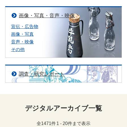
画像・写真・音声・映像
宣伝・広告物
画像・写真
音声・映像
その他
調査・研究レポート
デジタルアーカイブ一覧
全
1471
件
1
-
20
件まで表示