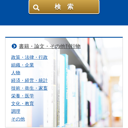
検 索
書籍・論文・その他刊行物
政策・法律・行政
組織・企業
人物
経済・経営・統計
技術・衛生・家畜
栄養・医学
文化・教育
調理
その他