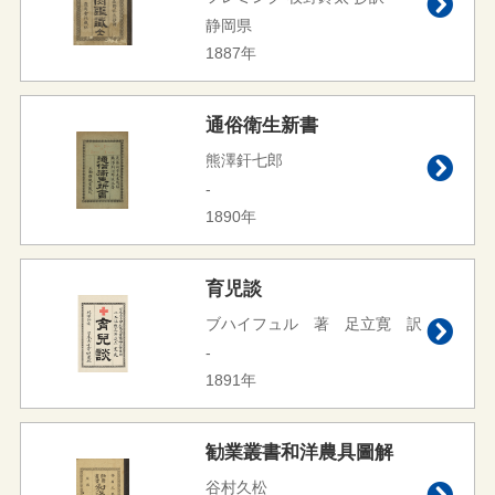
静岡県
1887年
通俗衛生新書
熊澤釬七郎
-
1890年
育児談
ブハイフュル 著 足立寛 訳
-
1891年
勧業叢書和洋農具圖解
谷村久松