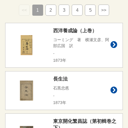
<<
1
2
3
4
5
>>
西洋養成論（上巻）
コーミング 著 横瀬文彦、阿
部広国 訳
-
1873年
長生法
石黒忠悳
-
1873年
東京開化繁昌誌（第初輯巻之
下）