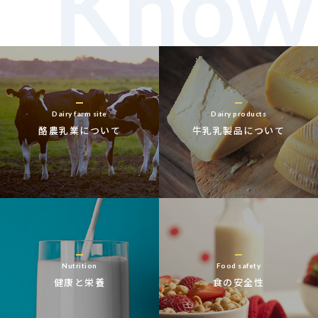
Dairy farm site
Dairy products
酪農乳業について
牛乳乳製品について
Nutrition
Food safety
健康と栄養
食の安全性