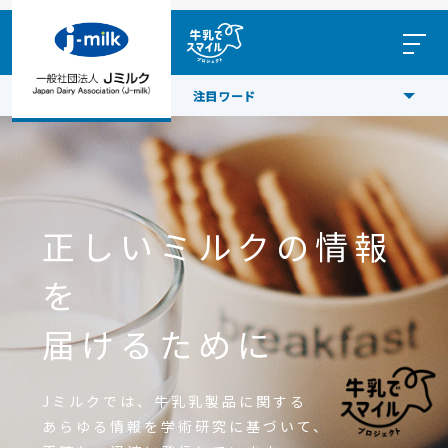
注目ワード
正しいミルクの情報
を
届けるために
Jミルクでは、牛乳乳製品に関する
あらゆる情報を
学術研究に基づいて、