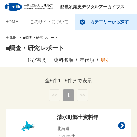
酪農乳業史デジタルアーカイブス
HOME
このサイトについて
カテゴリーから探す
HOME
■調査・研究レポート
■調査・研究レポート
並び替え：
史料名順
年代順
戻す
全
9
件
1
-
9
件まで表示
<<
1
>>
清水町郷土資料館
北海道
1920年代