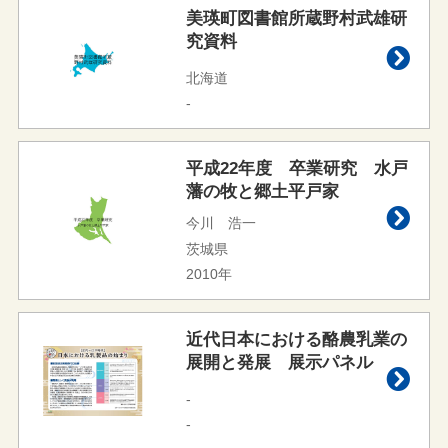
美瑛町図書館所蔵野村武雄研
究資料
北海道
-
平成22年度 卒業研究 水戸
藩の牧と郷土平戸家
今川 浩一
茨城県
2010年
近代日本における酪農乳業の
展開と発展 展示パネル
-
-