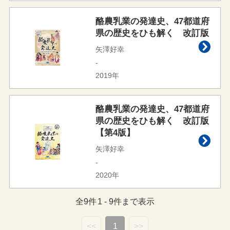
酪農乳業の発達史、47都道府
県の歴史をひも解く 改訂版
矢澤好幸
-
2019年
酪農乳業の発達史、47都道府
県の歴史をひも解く 改訂版
【第4版】
矢澤好幸
-
2020年
全
9
件
1
-
9
件まで表示
<<
1
>>