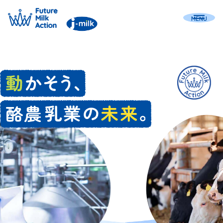
MENU
酪農乳業の現状
課題の洗い出し
戦略の推進体制
根幹的課題への対応
地球にやさしく
-温室効果ガスの削減-
人にやさしく
-労働者の安全と権利の確保-
牛にやさしく
-アニマルウェルフェアへの配慮-