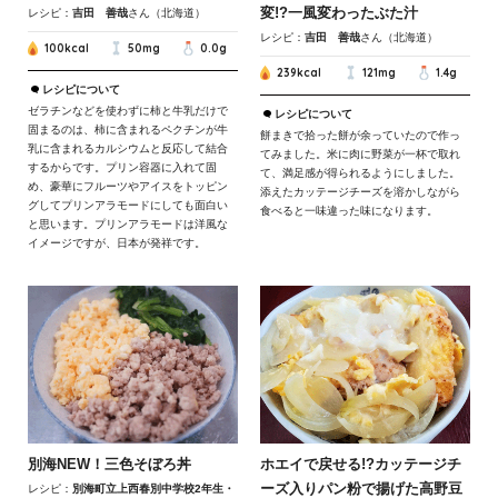
変!?一風変わったぶた汁
レシピ：
吉田 善哉
さん（北海道）
レシピ：
吉田 善哉
さん（北海道）
100kcal
50mg
0.0g
239kcal
121mg
1.4g
レシピについて
ゼラチンなどを使わずに柿と牛乳だけで
レシピについて
固まるのは、柿に含まれるペクチンが牛
餅まきで拾った餅が余っていたので作っ
乳に含まれるカルシウムと反応して結合
てみました。米に肉に野菜が一杯で取れ
するからです。プリン容器に入れて固
て、満足感が得られるようにしました。
め、豪華にフルーツやアイスをトッピン
添えたカッテージチーズを溶かしながら
グしてプリンアラモードにしても面白い
食べると一味違った味になります。
と思います。プリンアラモードは洋風な
イメージですが、日本が発祥です。
別海NEW！三色そぼろ丼
ホエイで戻せる!?カッテージチ
ーズ入りパン粉で揚げた高野豆
レシピ：
別海町立上西春別中学校2年生・