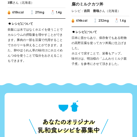
3班
さん（北海道）
腐のミルクカツ丼
レシピ：
吉田 善哉
さん（北海道）
618kcal
211mg
1.4g
614kcal
232mg
1.6g
レシピについて
炊飯には水ではなくホエイを使うことで
レシピについて
カルシウムの摂取量を増やすことができ
日本に昔からあり、保存食でもある乾物
ます。豚肉の一部を豆腐で代用すること
の高野豆腐を使ってカツ丼風に仕上げま
でカロリーを抑えることができます。ま
した。
た、卵やほうれん草の味付けにホエイめ
ホエイで戻すことで、栄養もアップ。
んつゆを使うことで塩分をおさえること
味付けは、明治様の「ふんわりミルク親
もできます。
子煮」を参考にさせて頂きました。