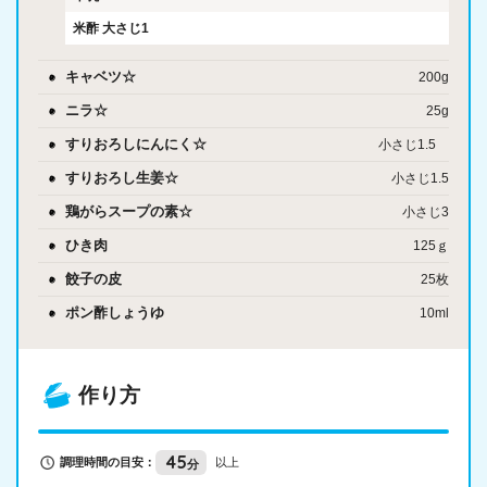
米酢
大さじ1
キャベツ☆
200g
ニラ☆
25g
すりおろしにんにく☆
小さじ1.5
すりおろし生姜☆
小さじ1.5
鶏がらスープの素☆
小さじ3
ひき肉
125ｇ
餃子の皮
25枚
ポン酢しょうゆ
10ml
作り方
45
調理時間の目安：
以上
分