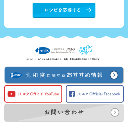
Jミルクは、みなさんの食生活の向上と、酪農、乳業の発展を目的とした団体です。