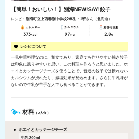
【簡単！おいしい！】別海NEW!SAY!餃子
レシピ：
別海町立上西春別中学校2年生・1班
さん（北海道）
373
97
2.8
kcal
mg
g
レシピについて
一見中華料理なのに、和食であり、家庭でも作りやすい焼き餃子
は印象に残りやすいと思い、この料理を作ろうと思いました。ホ
エイとカッテージチーズを使うことで、普通の餃子では摂れない
カルシウムが摂れたり、減塩効果が見込めます。さらに牛乳味が
ないので牛乳が苦手な人でも食べることができます。
材料
（ 2人分 ）
ホエイとカッテージチーズ
牛乳
200ml