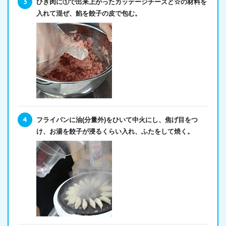
ひき肉に①で出来上がったカッテージチーズと☆の材料を
入れて混ぜ、餡を餃子の皮で包む。
フライパンに油(分量外)をひいて中火にし、焦げ目をつ
け、お湯を餃子が浸るくらい入れ、ふたをして焼く。