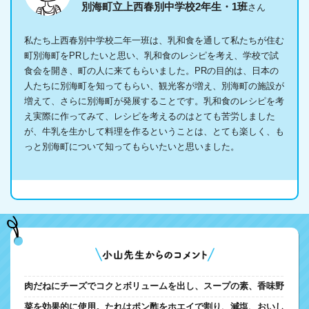
別海町立上西春別中学校2年生・1班
さん
私たち上西春別中学校二年一班は、乳和食を通して私たちが住む
町別海町をPRしたいと思い、乳和食のレシピを考え、学校で試
食会を開き、町の人に来てもらいました。PRの目的は、日本の
人たちに別海町を知ってもらい、観光客が増え、別海町の施設が
増えて、さらに別海町が発展することです。乳和食のレシピを考
え実際に作ってみて、レシピを考えるのはとても苦労しました
が、牛乳を生かして料理を作るということは、とても楽しく、も
っと別海町について知ってもらいたいと思いました。
肉だねにチーズでコクとボリュームを出し、スープの素、香味野
菜を効果的に使用。たれはポン酢をホエイで割り、減塩、おいし