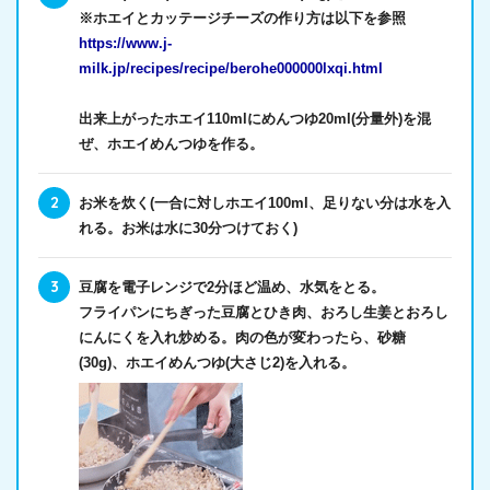
※ホエイとカッテージチーズの作り方は以下を参照
https://www.j-
milk.jp/recipes/recipe/berohe000000lxqi.html
出来上がったホエイ110mlにめんつゆ20ml(分量外)を混
ぜ、ホエイめんつゆを作る。
お米を炊く(一合に対しホエイ100ml、足りない分は水を入
れる。お米は水に30分つけておく)
豆腐を電子レンジで2分ほど温め、水気をとる。
フライパンにちぎった豆腐とひき肉、おろし生姜とおろし
にんにくを入れ炒める。肉の色が変わったら、砂糖
(30g)、ホエイめんつゆ(大さじ2)を入れる。