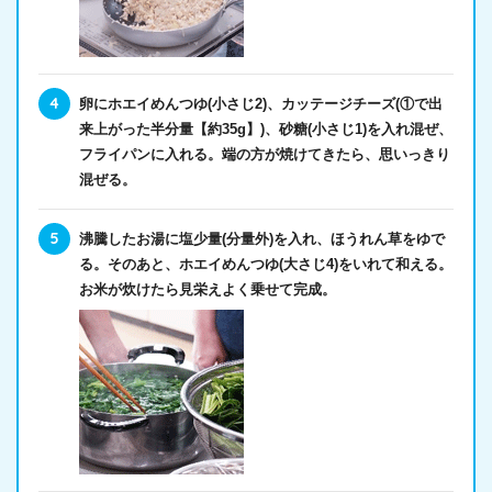
卵にホエイめんつゆ(小さじ2)、カッテージチーズ(①で出
来上がった半分量【約35g】)、砂糖(小さじ1)を入れ混ぜ、
フライパンに入れる。端の方が焼けてきたら、思いっきり
混ぜる。
沸騰したお湯に塩少量(分量外)を入れ、ほうれん草をゆで
る。そのあと、ホエイめんつゆ(大さじ4)をいれて和える。
お米が炊けたら見栄えよく乗せて完成。