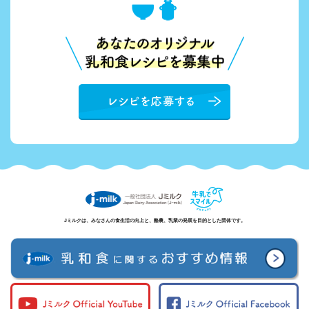
Jミルクは、みなさんの食生活の向上と、酪農、乳業の発展を目的とした団体です。