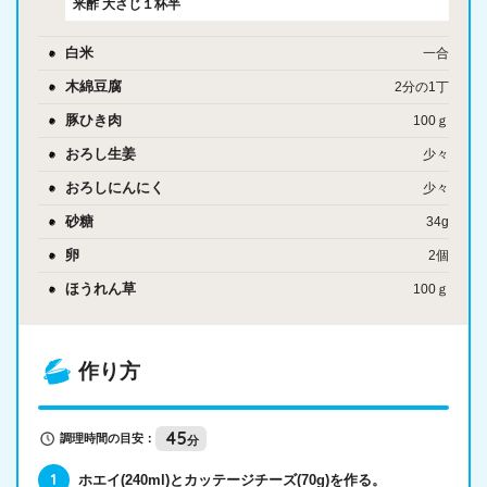
米酢
大さじ１杯半
白米
一合
木綿豆腐
2分の1丁
豚ひき肉
100ｇ
おろし生姜
少々
おろしにんにく
少々
砂糖
34g
卵
2個
ほうれん草
100ｇ
作り方
45
調理時間の目安：
分
ホエイ(240ml)とカッテージチーズ(70g)を作る。