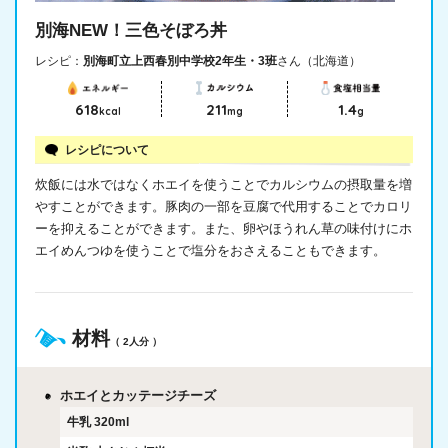
別海NEW！三色そぼろ丼
レシピ：
別海町立上西春別中学校2年生・3班
さん（北海道）
618
211
1.4
kcal
mg
g
レシピについて
炊飯には水ではなくホエイを使うことでカルシウムの摂取量を増
やすことができます。豚肉の一部を豆腐で代用することでカロリ
ーを抑えることができます。また、卵やほうれん草の味付けにホ
エイめんつゆを使うことで塩分をおさえることもできます。
材料
（ 2人分 ）
ホエイとカッテージチーズ
牛乳
320ml