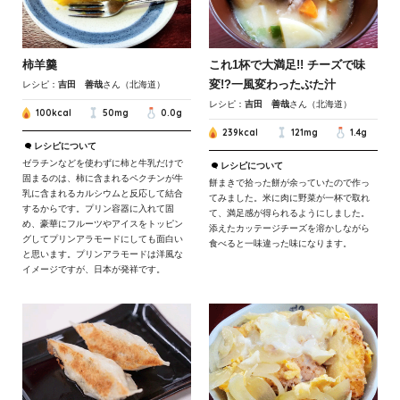
柿羊羹
これ1杯で大満足!! チーズで味
変!?一風変わったぶた汁
レシピ：
吉田 善哉
さん（北海道）
レシピ：
吉田 善哉
さん（北海道）
100kcal
50mg
0.0g
239kcal
121mg
1.4g
レシピについて
ゼラチンなどを使わずに柿と牛乳だけで
レシピについて
固まるのは、柿に含まれるペクチンが牛
餅まきで拾った餅が余っていたので作っ
乳に含まれるカルシウムと反応して結合
てみました。米に肉に野菜が一杯で取れ
するからです。プリン容器に入れて固
て、満足感が得られるようにしました。
め、豪華にフルーツやアイスをトッピン
添えたカッテージチーズを溶かしながら
グしてプリンアラモードにしても面白い
食べると一味違った味になります。
と思います。プリンアラモードは洋風な
イメージですが、日本が発祥です。