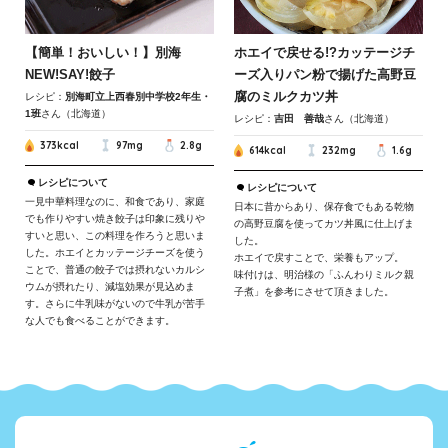
【簡単！おいしい！】別海
ホエイで戻せる!?カッテージチ
NEW!SAY!餃子
ーズ入りパン粉で揚げた高野豆
腐のミルクカツ丼
レシピ：
別海町立上西春別中学校2年生・
1班
さん（北海道）
レシピ：
吉田 善哉
さん（北海道）
373kcal
97mg
2.8g
614kcal
232mg
1.6g
レシピについて
レシピについて
一見中華料理なのに、和食であり、家庭
日本に昔からあり、保存食でもある乾物
でも作りやすい焼き餃子は印象に残りや
の高野豆腐を使ってカツ丼風に仕上げま
すいと思い、この料理を作ろうと思いま
した。
した。ホエイとカッテージチーズを使う
ホエイで戻すことで、栄養もアップ。
ことで、普通の餃子では摂れないカルシ
味付けは、明治様の「ふんわりミルク親
ウムが摂れたり、減塩効果が見込めま
子煮」を参考にさせて頂きました。
す。さらに牛乳味がないので牛乳が苦手
な人でも食べることができます。