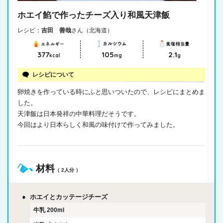
ホエイ餡で作ったチーズ入り和風天津飯
レシピ：
吉田 善哉
さん（北海道）
377
105
2.1
kcal
mg
g
レシピについて
卵焼きを作っている時にふと思いついたので、レシピにまとめま
した。
天津飯は日本発祥の中華料理だそうです。
今回はより日本らしく和風の味付けで作ってみました。
材料
（ 2人分 ）
ホエイとカッテージチーズ
牛乳
200ml