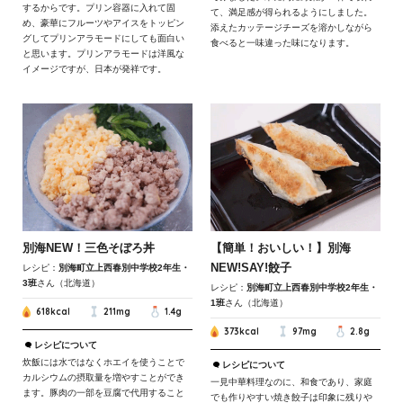
するからです。プリン容器に入れて固
て、満足感が得られるようにしました。
め、豪華にフルーツやアイスをトッピン
添えたカッテージチーズを溶かしながら
グしてプリンアラモードにしても面白い
食べると一味違った味になります。
と思います。プリンアラモードは洋風な
イメージですが、日本が発祥です。
別海NEW！三色そぼろ丼
【簡単！おいしい！】別海
NEW!SAY!餃子
レシピ：
別海町立上西春別中学校2年生・
3班
さん（北海道）
レシピ：
別海町立上西春別中学校2年生・
1班
さん（北海道）
618kcal
211mg
1.4g
373kcal
97mg
2.8g
レシピについて
炊飯には水ではなくホエイを使うことで
レシピについて
カルシウムの摂取量を増やすことができ
一見中華料理なのに、和食であり、家庭
ます。豚肉の一部を豆腐で代用すること
でも作りやすい焼き餃子は印象に残りや