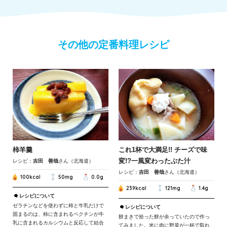
その他の定番料理レシピ
柿羊羹
これ1杯で大満足!! チーズで味
変!?一風変わったぶた汁
レシピ：
吉田 善哉
さん（北海道）
レシピ：
吉田 善哉
さん（北海道）
100kcal
50mg
0.0g
239kcal
121mg
1.4g
レシピについて
ゼラチンなどを使わずに柿と牛乳だけで
レシピについて
固まるのは、柿に含まれるペクチンが牛
餅まきで拾った餅が余っていたので作っ
乳に含まれるカルシウムと反応して結合
てみました。米に肉に野菜が一杯で取れ