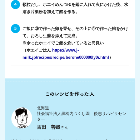
顆粒だし、ホエイめんつゆを鍋に入れて火にかけた後、水
溶き片栗粉を加えて餡を作る。
ご飯に③で作った卵を乗せ、その上に④で作った餡をかけ
て、おろし生姜を添えて完成。
※余ったホエイでご飯を炊いていると尚良い
（ホエイごはん
https://www.j-
milk.jp/recipes/recipe/berohe000000ly0r.html
）
北海道
社会福祉法人黒松内つくし園 後志リハビリセン
ター
吉田 善哉
さん