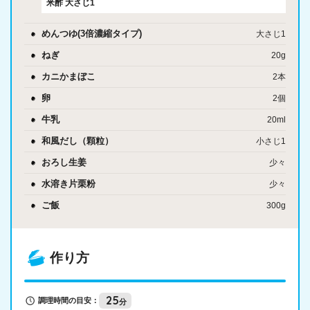
米酢
大さじ1
めんつゆ(3倍濃縮タイプ)
大さじ1
ねぎ
20g
カニかまぼこ
2本
卵
2個
牛乳
20ml
和風だし（顆粒）
小さじ1
おろし生姜
少々
水溶き片栗粉
少々
ご飯
300g
作り方
25
調理時間の目安：
分