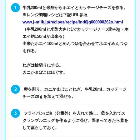
牛乳200mlと米酢からホエイとカッテージチーズを作る。
※レンジ調理レシピは下記URL参照
www.j-milk.jp/recipes/recipe/lnd6jg000000262o.html
（牛乳200mlと米酢大さじ1でカッテージチーズ約40g・ホ
エイ約150mlが出来る）
出来たホエイ100mlとめんつゆを合わせてホエイめんつゆ
を作る。
ねぎは輪切りにする。
カニかまぼこはほぐす。
卵を割り、カニかまぼことねぎ、牛乳20ml、カッテージ
チーズ20ｇを加えて混ぜる。
フライパンに油（分量外）を入れて熱し、②を入れてス
クランブルエッグを作るように混ぜ、固まってきたら蓋を
して蒸らしておく。