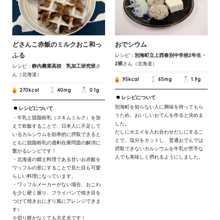
どさんこ赤飯のミルクおこ和っ
おでシウム
ふる
レシピ：
別海町立上西春別中学校2年生・
2班
さん（北海道）
レシピ：
静内農業高校 乳加工研究班
さ
ん（北海道）
95kcal
65mg
1.9g
270kcal
40mg
0.1g
レシピについて
別海町を知らない人に興味を持ってもら
レシピについて
うため、おいしいおでんを作ると決めま
・牛乳と脱脂粉乳（スキムミルク）を加
した。
えて炊飯することで、日本人に不足して
だしにホエイを入れ合わせだしにするこ
いるカルシウムを効率的に摂取できると
とで、塩分をカットし、普通おでんでは
ともに脱脂粉乳の過剰在庫問題の解消に
摂取できないカルシウムを牛乳が苦手な
繋がるレシピです！
人でも美味しく摂れるようにしました。
・北海道の郷土料理である甘いお赤飯を
ワッフルの形にすることで見た目も可愛
らしい料理になっています。
・ワッフルメーカーがない場合、おこわ
を少し硬く握り、フライパンで焼き目を
つけて焼きおにぎり風にアレンジできま
す♪
※切り餅がなくても大丈夫です！