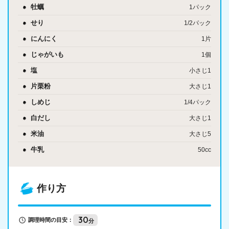
牡蠣
1パック
せり
1/2パック
にんにく
1片
じゃがいも
1個
塩
小さじ1
片栗粉
大さじ1
しめじ
1/4パック
白だし
大さじ1
米油
大さじ5
牛乳
50cc
作り方
30
調理時間の目安：
分