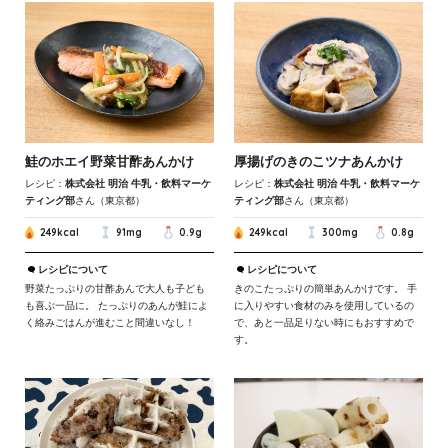
鮭のホエイ野菜甘酢あんかけ
厚揚げのきのこツナあんかけ
レシピ：
株式会社 明治 牛乳・飲料マーケ
レシピ：
株式会社 明治 牛乳・飲料マーケ
ティング部
さん（東京都）
ティング部
さん（東京都）
249kcal
91mg
0.9g
249kcal
300mg
0.8g
レシピについて
レシピについて
野菜たっぷりの甘酢あんで大人も子ども
きのこたっぷりの簡単あんかけです。 手
も喜ぶ一品に。 たっぷりのあんが鮭によ
に入りやすい食材のみを使用しているの
く絡みごはんが進むこと間違いなし！
で、あと一品足りない時にもおすすめで
す。