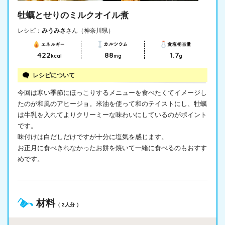
牡蠣とせりのミルクオイル煮
レシピ：
みうみさ
さん（神奈川県）
422
88
1.7
kcal
mg
g
レシピについて
今回は寒い季節にほっこりするメニューを食べたくてイメージし
たのが和風のアヒージョ。米油を使って和のテイストにし、牡蠣
は牛乳を入れてよりクリーミーな味わいにしているのがポイント
です。
味付けは白だしだけですが十分に塩気を感じます。
お正月に食べきれなかったお餅を焼いて一緒に食べるのもおすす
めです。
材料
（ 2人分 ）