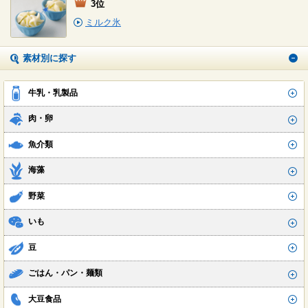
3位
ミルク氷
素材別に探す
牛乳・乳製品
肉・卵
魚介類
海藻
野菜
いも
豆
ごはん・パン・麺類
大豆食品