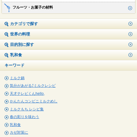
フルーツ・お菓子の材料
カテゴリで探す
世界の料理
目的別に探す
乳和食
キーワード
ミルク鍋
気分があがる⤴ミルクレシピ
天才テレビくんhello,
かんたんコンビニミルクめし
ミルクもち レシピ集
春の彩りを味わう
乳和食
カゼ対策に