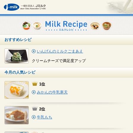
おすすめレシピ
いんげんのミルクごまあえ
クリームチーズで満足度アップ
今月の人気レシピ
1位
みかんの牛乳寒天
2位
牛乳もち