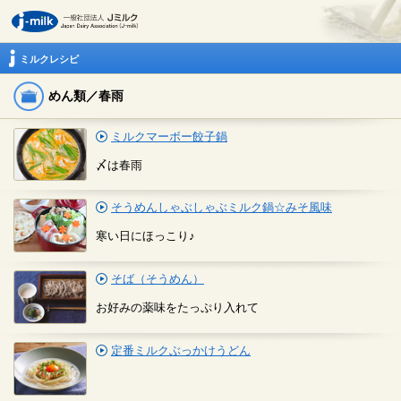
ミルクレシピ
めん類／春雨
ミルクマーボー餃子鍋
〆は春雨
そうめんしゃぶしゃぶミルク鍋☆みそ風味
寒い日にほっこり♪
そば（そうめん）
お好みの薬味をたっぷり入れて
定番ミルクぶっかけうどん