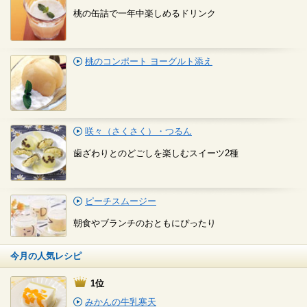
桃の缶詰で一年中楽しめるドリンク
桃のコンポート ヨーグルト添え
咲々（さくさく）・つるん
歯ざわりとのどごしを楽しむスイーツ2種
ピーチスムージー
朝食やブランチのおともにぴったり
今月の人気レシピ
1位
みかんの牛乳寒天