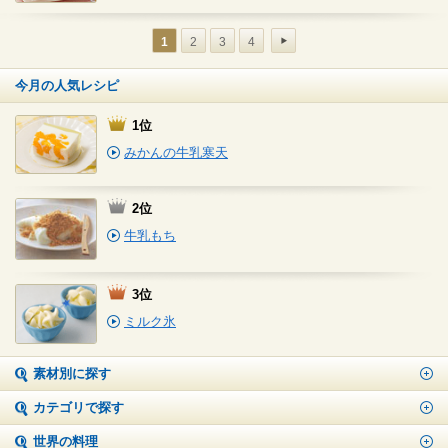
1
2
3
4
今月の人気レシピ
1位
みかんの牛乳寒天
2位
牛乳もち
3位
ミルク氷
素材別に探す
カテゴリで探す
世界の料理