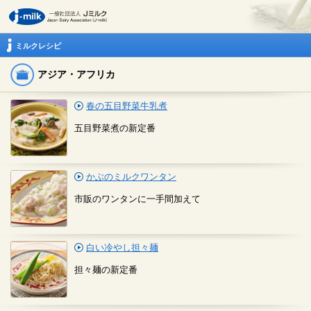
ミルクレシピ
アジア・アフリカ
春の五目野菜牛乳煮
五目野菜煮の新定番
かぶのミルクワンタン
市販のワンタンに一手間加えて
白い冷やし担々麺
担々麺の新定番