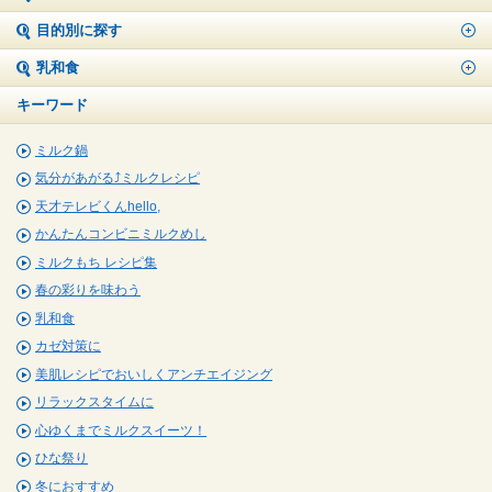
目的別に探す
乳和食
キーワード
ミルク鍋
気分があがる⤴ミルクレシピ
天才テレビくんhello,
かんたんコンビニミルクめし
ミルクもち レシピ集
春の彩りを味わう
乳和食
カゼ対策に
美肌レシピでおいしくアンチエイジング
リラックスタイムに
心ゆくまでミルクスイーツ！
ひな祭り
冬におすすめ