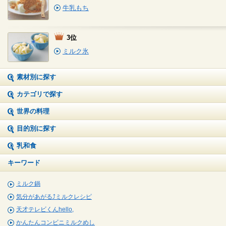
牛乳もち
3位
ミルク氷
素材別に探す
カテゴリで探す
世界の料理
目的別に探す
乳和食
キーワード
ミルク鍋
気分があがる⤴ミルクレシピ
天才テレビくんhello,
かんたんコンビニミルクめし