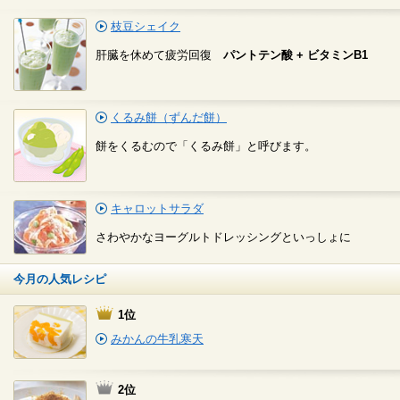
枝豆シェイク
肝臓を休めて疲労回復
パントテン酸 + ビタミンB1
くるみ餅（ずんだ餅）
餅をくるむので「くるみ餅」と呼びます。
キャロットサラダ
さわやかなヨーグルトドレッシングといっしょに
今月の人気レシピ
1位
みかんの牛乳寒天
2位