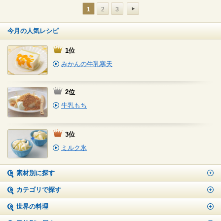
1
2
3
今月の人気レシピ
1位
みかんの牛乳寒天
2位
牛乳もち
3位
ミルク氷
素材別に探す
カテゴリで探す
世界の料理