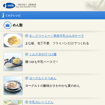
ミルクレシピ
めん類
モ～クリーミー！簡単牛乳カルボナーラ
まな板、包丁不要、フライパンだけでつくれる
ミルク冷や汁つけ麺
麺つゆも牛乳ベースで！
ヨーグルトそうめん
ヨーグルトの酸味がさわやかな夏のめん
牛乳カレーうどん