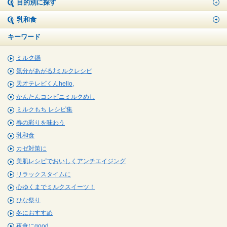
目的別に探す
乳和食
キーワード
ミルク鍋
気分があがる⤴ミルクレシピ
天才テレビくんhello,
かんたんコンビニミルクめし
ミルクもち レシピ集
春の彩りを味わう
乳和食
カゼ対策に
美肌レシピでおいしくアンチエイジング
リラックスタイムに
心ゆくまでミルクスイーツ！
ひな祭り
冬におすすめ
夜食にgood