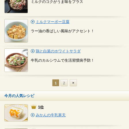
ミルクのコクがうま味をプラス
ミルクマーボー豆腐
ラー油の香ばしい風味がアクセント！
鶏と白菜のホワイトサラダ
牛乳のカルシウムで生活習慣病予防！
1
2
今月の人気レシピ
1位
みかんの牛乳寒天