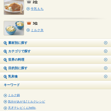
2位
牛乳もち
3位
ミルク氷
素材別に探す
カテゴリで探す
世界の料理
目的別に探す
乳和食
キーワード
ミルク鍋
気分があがる⤴ミルクレシピ
天才テレビくんhello,