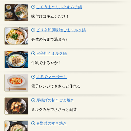
こくうま〜ミルクキムチ鍋
味付けはキムチだけ！
ピリ辛和風味噌ごまミルク鍋
身体の芯まで温まる♪
旨辛担々ミルク鍋
牛乳でまろやか！
まるでマーボー！
電子レンジでささっと作れる
厚揚げの甘辛ごま焼き
ミルクみそでささっと副菜
春野菜のすき焼き