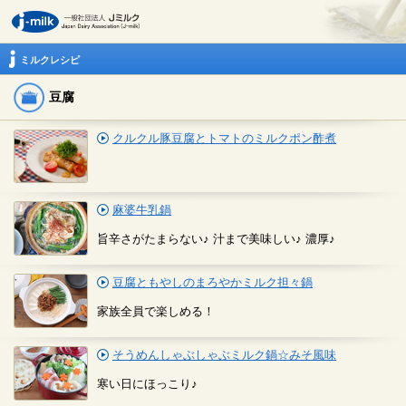
ミルクレシピ
豆腐
クルクル豚豆腐とトマトのミルクポン酢煮
麻婆牛乳鍋
旨辛さがたまらない♪ 汁まで美味しい♪ 濃厚♪
豆腐ともやしのまろやかミルク担々鍋
家族全員で楽しめる！
そうめんしゃぶしゃぶミルク鍋☆みそ風味
寒い日にほっこり♪