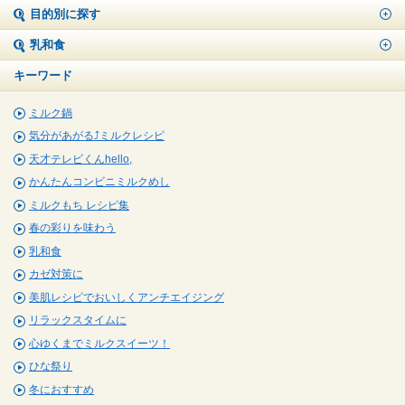
目的別に探す
乳和食
キーワード
ミルク鍋
気分があがる⤴ミルクレシピ
天才テレビくんhello,
かんたんコンビニミルクめし
ミルクもち レシピ集
春の彩りを味わう
乳和食
カゼ対策に
美肌レシピでおいしくアンチエイジング
リラックスタイムに
心ゆくまでミルクスイーツ！
ひな祭り
冬におすすめ