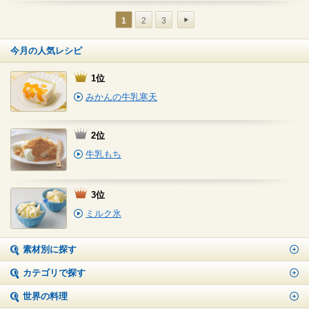
1
2
3
今月の人気レシピ
1位
みかんの牛乳寒天
2位
牛乳もち
3位
ミルク氷
素材別に探す
カテゴリで探す
世界の料理