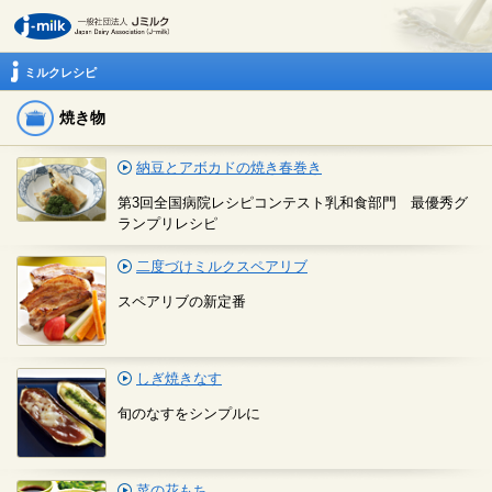
ミルクレシピ
焼き物
納豆とアボカドの焼き春巻き
第3回全国病院レシピコンテスト乳和食部門 最優秀グ
ランプリレシピ
二度づけミルクスペアリブ
スペアリブの新定番
しぎ焼きなす
旬のなすをシンプルに
菜の花もち