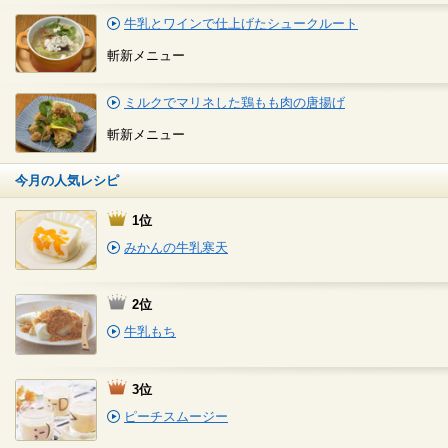
牛乳とワインで仕上げたシュークルート
斬新メニュー
ミルクでマリネした鶏もも肉の唐揚げ
斬新メニュー
今月の人気レシピ
1位
みかんの牛乳寒天
2位
牛乳もち
3位
ピーチスムージー