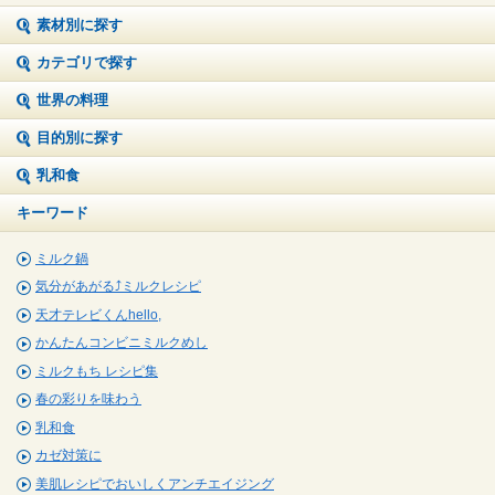
素材別に探す
カテゴリで探す
世界の料理
目的別に探す
乳和食
キーワード
ミルク鍋
気分があがる⤴ミルクレシピ
天才テレビくんhello,
かんたんコンビニミルクめし
ミルクもち レシピ集
春の彩りを味わう
乳和食
カゼ対策に
美肌レシピでおいしくアンチエイジング