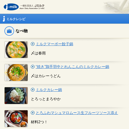
ミルクレシピ
なべ物
ミルクマーボー餃子鍋
〆は春雨
“焼き”鶏手羽中とれんこんのミルクカレー鍋
〆はカレーうどん
ミルクカレー鍋
とろっとまろやか
とろふわマシュマロムース生フルーツソース添え
材料2つ！