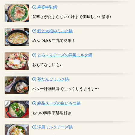
麻婆牛乳鍋
旨辛さがたまらない♪ 汁まで美味しい♪ 濃厚♪
鱈と大根のミルク鍋
めんつゆ＆牛乳で簡単！
とろ～りチーズの洋風ミルク鍋
おもてなしにも♪
鶏だんごミルク鍋
バター味噌風味でこっくりうまうま〜
絶品スープの白いもつ鍋
もつの簡単下処理付き
洋風ミルクチーズ鍋