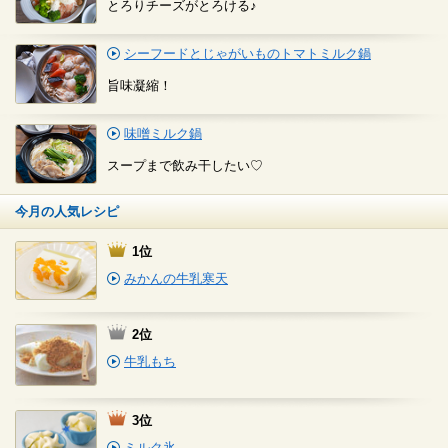
とろりチーズがとろける♪
シーフードとじゃがいものトマトミルク鍋
旨味凝縮！
味噌ミルク鍋
スープまで飲み干したい♡
今月の人気レシピ
1位
みかんの牛乳寒天
2位
牛乳もち
3位
ミルク氷