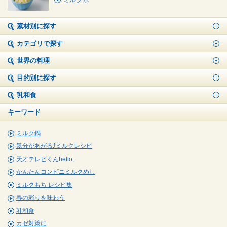
素材別に探す
カテゴリで探す
世界の料理
目的別に探す
乳和食
キーワード
ミルク鍋
気分があがる⤴ミルクレシピ
天才テレビくんhello,
かんたんコンビニミルクめし
ミルクもち レシピ集
春の彩りを味わう
乳和食
カゼ対策に