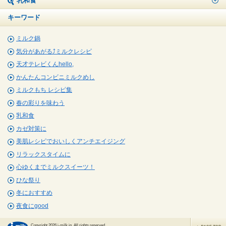
乳和食
キーワード
ミルク鍋
気分があがる⤴ミルクレシピ
天才テレビくんhello,
かんたんコンビニミルクめし
ミルクもち レシピ集
春の彩りを味わう
乳和食
カゼ対策に
美肌レシピでおいしくアンチエイジング
リラックスタイムに
心ゆくまでミルクスイーツ！
ひな祭り
冬におすすめ
夜食にgood
Copyright 2026 j-milk.jp. All rights reserved.