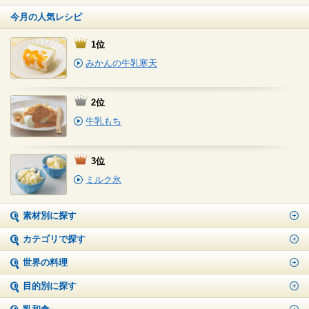
今月の人気レシピ
1位
みかんの牛乳寒天
2位
牛乳もち
3位
ミルク氷
素材別に探す
カテゴリで探す
世界の料理
目的別に探す