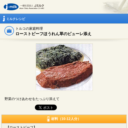
ミルクレシピ
トルコの家庭料理
ローストビーフほうれん草のピューレ添え
野菜のつけあわせをたっぷり添えて
材料（10-12人分）
【ローストビーフ】