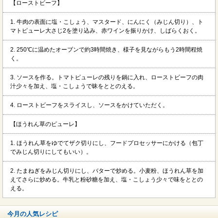
【ローストビーフ】
1. 牛肉の表面に塩・こしょう、マスタード、にんにく（みじん切り）、ト
マトピューレ大さじ2を塗り込み、赤ワインを振りかけ、しばらくおく。
2. 250℃に温めたオーブンで約3時間焼き、様子を見ながらもう2時間程焼
く。
3. ソースを作る。トマトピューレの残りを鍋に入れ、ローストビーフの肉
汁少々を加え、塩・こしょうで昧をととのえる。
4. ローストビーフをスライスし、ソースをかけていただく。
【ほうれん草のピューレ】
1. ほうれん草をゆでてザク切りにし、フードプロセッサーにかける（包丁
でみじん切りにしてもいい）。
2. たまねぎをみじん切りにし、バターで炒める。小麦粉、ほうれん草を加
えてさらに炒める。牛乳と粉砂糖を加え、塩・こしょう少々で味をととの
える。
今月の人気レシピ