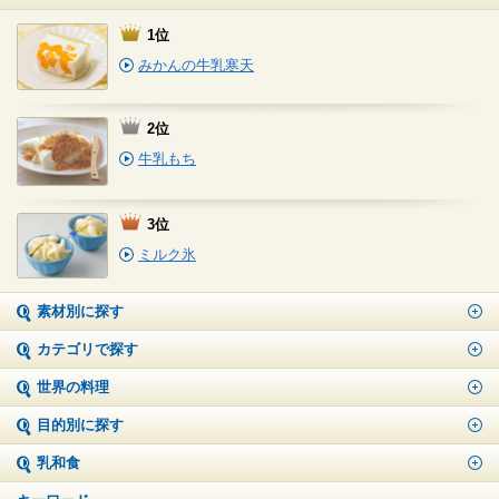
1位
みかんの牛乳寒天
2位
牛乳もち
3位
ミルク氷
素材別に探す
カテゴリで探す
世界の料理
目的別に探す
乳和食