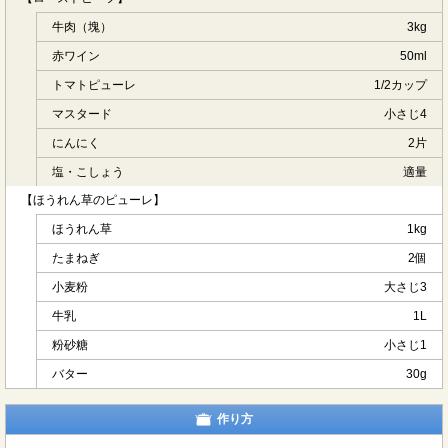
牛肉（塊）
3kg
赤ワイン
50ml
トマトピューレ
1/2カップ
マスタード
小さじ4
にんにく
2片
塩・こしょう
適量
【ほうれん草のピューレ】
ほうれん草
1kg
たまねぎ
2個
小麦粉
大さじ3
牛乳
1L
粉砂糖
小さじ1
バター
30g
作り方