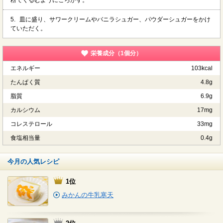
5.
皿に盛り、サワークリームやバニラシュガー、パウダーシュガーをかけ
ていただく。
栄養成分（1個分）
エネルギー
103kcal
たんぱく質
4.8g
脂質
6.9g
カルシウム
17mg
コレステロール
33mg
食塩相当量
0.4g
今月の人気レシピ
1位
みかんの牛乳寒天