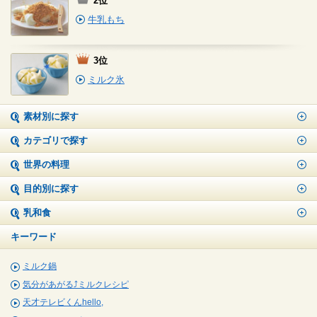
2位
牛乳もち
3位
ミルク氷
素材別に探す
カテゴリで探す
世界の料理
目的別に探す
乳和食
キーワード
ミルク鍋
気分があがる⤴ミルクレシピ
天才テレビくんhello,