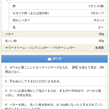
卵
Lサイズ1個
セモリナ粉（または強力粉）
1/2カップ
溶かしバター
大さじ1
塩
少々
バター
30g
生パン粉
80g
サワークリーム・バニラシュガー・パウダーシュガー
各適量
作り方
1.
ボウルに裏ごししたカッテージチーズを入れ、
【A】
を加えて混ぜ、1時
間ほどおく。
2.
手をぬらして
1
をひと口大にまるめる。
3.
ナベにお湯を沸かして塩少々を入れ、
2
を15〜20分ゆで、ナベから取
り出し、水気を切る。
4.
バターを熱し、生パン粉を炒める。きつね色になったら
3
を入れてパン
粉でくるむようにころがす。