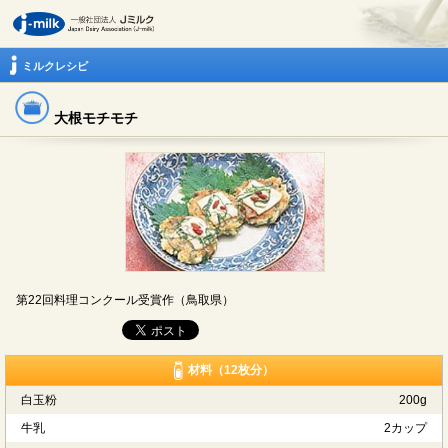
ミルクレシピ
大根モチモチ
第22回料理コンクール受賞作（鳥取県）
材料（12枚分）
白玉粉
200g
牛乳
2カップ