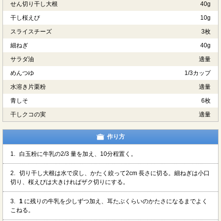
せん切り干し大根
40g
干し桜えび
10g
スライスチーズ
3枚
細ねぎ
40g
サラダ油
適量
めんつゆ
1/3カップ
水溶き片栗粉
適量
青しそ
6枚
干しクコの実
適量
作り方
1.
白玉粉に牛乳の2/3 量を加え、10分程置く。
2.
切り干し大根は水で戻し、かたく絞って2cm 長さに切る。細ねぎは小口
切り、桜えびは大きければザク切りにする。
3.
1
に残りの牛乳を少しずつ加え、耳たぶくらいのかたさになるまでよく
こねる。