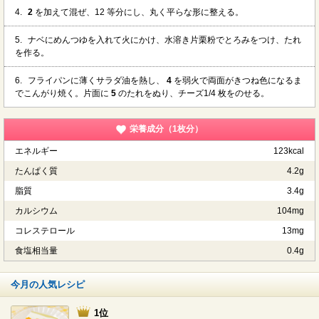
4.
2
を加えて混ぜ、12 等分にし、丸く平らな形に整える。
5.
ナベにめんつゆを入れて火にかけ、水溶き片栗粉でとろみをつけ、たれ
を作る。
6.
フライパンに薄くサラダ油を熱し、
4
を弱火で両面がきつね色になるま
でこんがり焼く。片面に
5
のたれをぬり、チーズ1/4 枚をのせる。
栄養成分（1枚分）
エネルギー
123kcal
たんぱく質
4.2g
脂質
3.4g
カルシウム
104mg
コレステロール
13mg
食塩相当量
0.4g
今月の人気レシピ
1位