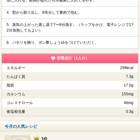
缶に入れる。粗熱が取れたら冷蔵庫に入れて冷やす。
4.
型から取り出し、8等分して豚肉で包む。
5.
蒸気の上がった蒸し器で7〜8分蒸す。（ラップをかけ、電子レンジで1?
2分加熱してもよい）
6.
パセリを飾り、ポン酢しょうゆをつけていただく。
栄養成分（1人分）
エネルギー
299kcal
たんぱく質
7.3g
脂質
17.0g
カルシウム
155mg
コレステロール
46mg
食塩相当量
0.3g
今月の人気レシピ
1位