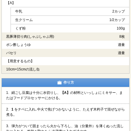
【A】
牛乳
2カップ
生クリーム
1/2カップ
くず粉
100g
黒豚薄切り肉(しゃぶしゃぶ用)
8枚
ポン酢しょうゆ
適量
パセリ
適量
【用意するもの】
10cm×15cmの流し缶
作り方
1.
絹ごし豆腐は十分に水切りし、
【A】
の材料といっしょにミキサー、ま
たはフードプロセッサーにかける。
2.
1
をナベに入れ､中火で焦げつかないように、たえず木杓子で混ぜながら
煮る。
3.
弾力がついて固まったら火から下ろし、油（分量外）を薄くぬった流し