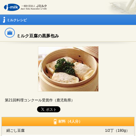
ミルクレシピ
ミルク豆腐の黒豚包み
第21回料理コンクール受賞作（鹿児島県）
材料（4人分）
絹ごし豆腐
1/2丁（180g）