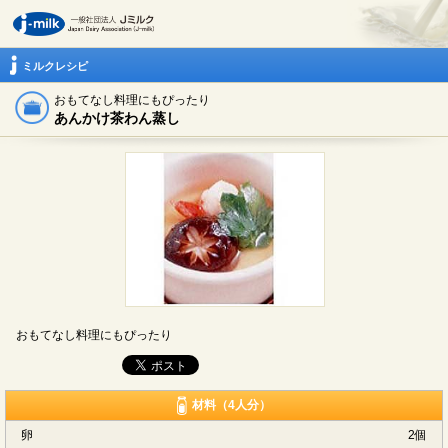
ミルクレシピ
おもてなし料理にもぴったり
あんかけ茶わん蒸し
おもてなし料理にもぴったり
材料（4人分）
卵
2個