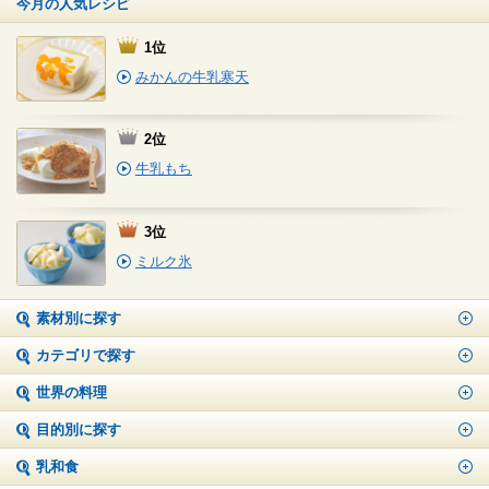
今月の人気レシピ
1位
みかんの牛乳寒天
2位
牛乳もち
3位
ミルク氷
素材別に探す
カテゴリで探す
世界の料理
目的別に探す
乳和食