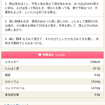
1.
卵は溶きほぐし、牛乳と塩を加えて混ぜ合わせる。みつばは2cmの長さ
に切る。えびは洗って殻をむき、背わたを取って塩、酒で下味をつけ、片
栗粉をまぶす。しいたけは石づきを取る。
2.
器に卵液を注ぎ、蒸気のあがった蒸し器に入れ、ふたをして最初の1分
は強火、その後火を弱めて15分ほど蒸す。竹串を刺して、澄んだ汁が出れ
ば蒸しあがり。
3.
鍋に
【A】
を入れて煮立て、
1
のえびとしいたけを入れて火を通し、水
溶き片栗粉でとろみをつける。
栄養成分（1人分）
エネルギー
139kcal
たんぱく質
10.7g
脂質
6.6g
カルシウム
141mg
コレステロール
147mg
食塩相当量
0.9g