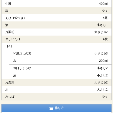
牛乳
400ml
塩
少々
えび（殻つき）
4尾
酒
小さじ1
片栗粉
大さじ1/2
生しいたけ
4枚
【A】
和風だしの素
小さじ1/3
水
200ml
薄口しょうゆ
小さじ2
酒
小さじ2
片栗粉
大さじ1/2
水
大さじ1
みつば
少々
作り方