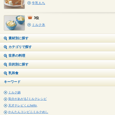
牛乳もち
3位
ミルク氷
素材別に探す
カテゴリで探す
世界の料理
目的別に探す
乳和食
キーワード
ミルク鍋
気分があがる⤴ミルクレシピ
天才テレビくんhello,
かんたんコンビニミルクめし