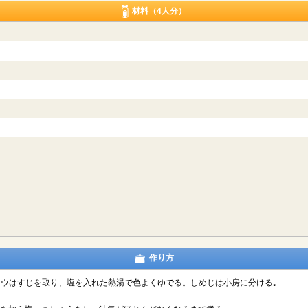
材料（4人分）
作り方
ドウはすじを取り、塩を入れた熱湯で色よくゆでる。しめじは小房に分ける｡