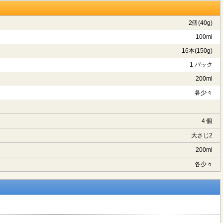
2個(40g)
100ml
16本(150g)
1 パック
200ml
各少々
4 個
大さじ2
200ml
各少々