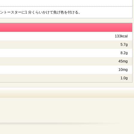
ブントースターに1 分くらいかけて焦げ色を付ける。
133kcal
5.7g
8.2g
45mg
10mg
1.0g