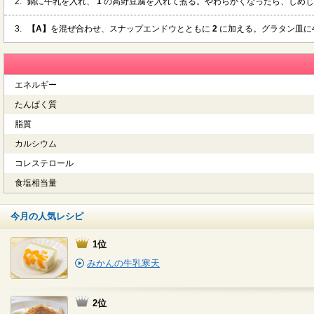
2.
鍋に牛乳を入れ、
1
の高野豆腐を入れて煮る。やわらかくなったら、しめじ
3.
【A】
を混ぜ合わせ、スナップエンドウとともに
2
に加える。グラタン皿に4
エネルギー
たんぱく質
脂質
カルシウム
コレステロール
食塩相当量
今月の人気レシピ
1位
みかんの牛乳寒天
2位