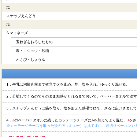
塩
スナップえんどう
塩
A マヨネーズ
玉ねぎをおろしたもの
塩・コショウ・砂糖
わさび・しょうゆ
1．牛乳は沸騰直前まで煮立て火を止め、酢、塩を入れ、ゆっくり混ぜる。
2．分離してくるのでそのまま粗熱がとれるまでおいて、ペーパータオルで漉
3．スナップえんどうは筋を取り、塩を加えた熱湯でゆで、ざるに広げさまし
4．
2
のペーパータオルに残ったカッテージチーズにAを加えてよく混ぜ、
3
をさ
※カッテージチーズを取った後の液（ホエー）は捨てずに、細切りベーコンや