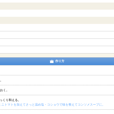
作り方
す。
ておく。
っくり和える。
ミニトマトを加えてさっと温め塩・コショウで味を整えてコンソメスープに。