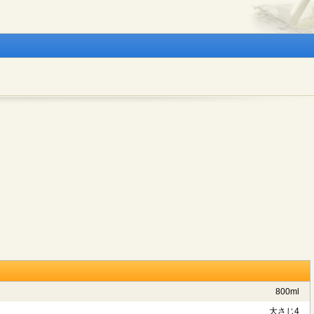
800ml
大さじ4