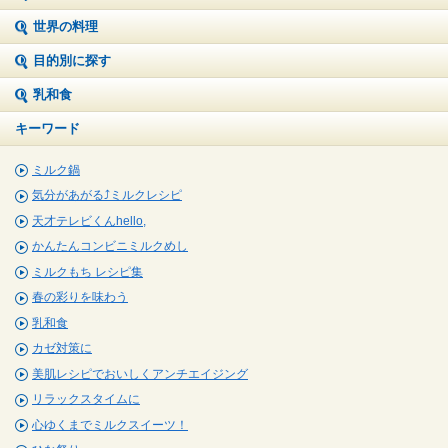
世界の料理
目的別に探す
乳和食
キーワード
ミルク鍋
気分があがる⤴ミルクレシピ
天才テレビくんhello,
かんたんコンビニミルクめし
ミルクもち レシピ集
春の彩りを味わう
乳和食
カゼ対策に
美肌レシピでおいしくアンチエイジング
リラックスタイムに
心ゆくまでミルクスイーツ！