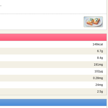
に。
146kcal
6.7g
8.4g
191mg
102μg
0.28mg
24mg
2.5g