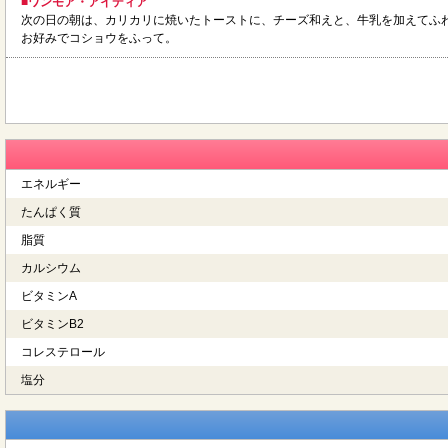
■ワンモア・アイディア
次の日の朝は、カリカリに焼いたトーストに、チーズ和えと、牛乳を加えてふ
お好みでコショウをふって。
エネルギー
たんぱく質
脂質
カルシウム
ビタミンA
ビタミンB2
コレステロール
塩分