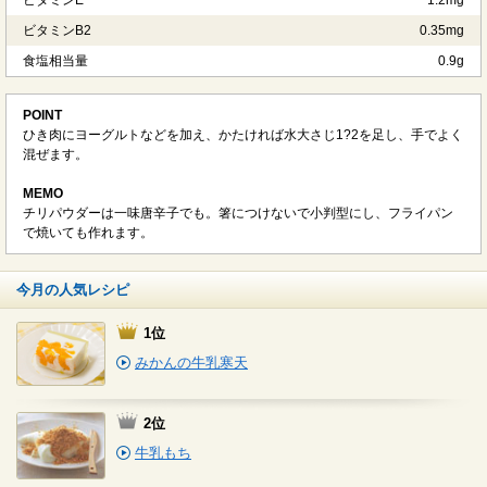
ビタミンB2
0.35mg
食塩相当量
0.9g
POINT
ひき肉にヨーグルトなどを加え、かたければ水大さじ1?2を足し、手でよく
混ぜます。
MEMO
チリパウダーは一味唐辛子でも。箸につけないで小判型にし、フライパン
で焼いても作れます。
今月の人気レシピ
1位
みかんの牛乳寒天
2位
牛乳もち