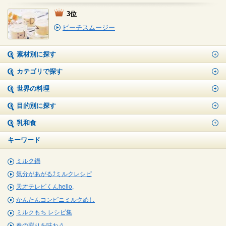
3位
ピーチスムージー
素材別に探す
カテゴリで探す
世界の料理
目的別に探す
乳和食
キーワード
ミルク鍋
気分があがる⤴ミルクレシピ
天才テレビくんhello,
かんたんコンビニミルクめし
ミルクもち レシピ集
春の彩りを味わう