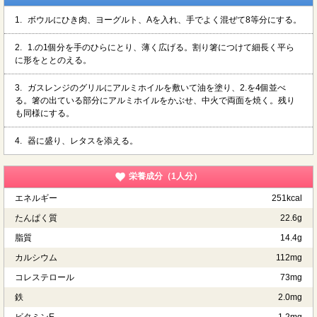
1.
ボウルにひき肉、ヨーグルト、Aを入れ、手でよく混ぜて8等分にする。
2.
1.の1個分を手のひらにとり、薄く広げる。割り箸につけて細長く平ら
に形をととのえる。
3.
ガスレンジのグリルにアルミホイルを敷いて油を塗り、2.を4個並べ
る。箸の出ている部分にアルミホイルをかぶせ、中火で両面を焼く。残り
も同様にする。
4.
器に盛り、レタスを添える。
栄養成分（1人分）
エネルギー
251kcal
たんぱく質
22.6g
脂質
14.4g
カルシウム
112mg
コレステロール
73mg
鉄
2.0mg
ビタミンE
1.2mg