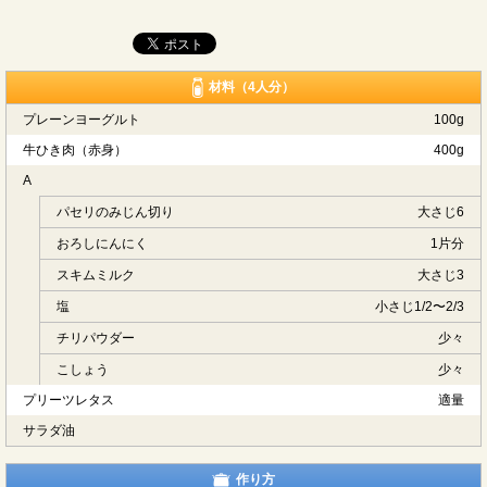
材料（4人分）
プレーンヨーグルト
100g
牛ひき肉（赤身）
400g
A
パセリのみじん切り
大さじ6
おろしにんにく
1片分
スキムミルク
大さじ3
塩
小さじ1/2〜2/3
チリパウダー
少々
こしょう
少々
プリーツレタス
適量
サラダ油
作り方