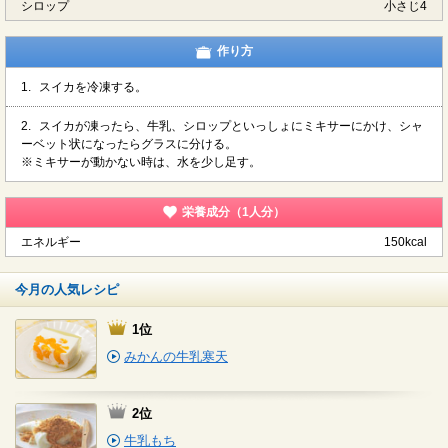
シロップ
小さじ4
作り方
1.
スイカを冷凍する。
2.
スイカが凍ったら、牛乳、シロップといっしょにミキサーにかけ、シャ
ーベット状になったらグラスに分ける。
※ミキサーが動かない時は、水を少し足す。
栄養成分（1人分）
エネルギー
150kcal
今月の人気レシピ
1位
みかんの牛乳寒天
2位
牛乳もち