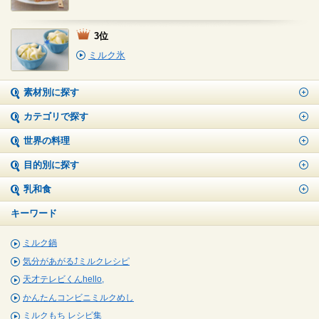
3位
ミルク氷
素材別に探す
カテゴリで探す
世界の料理
目的別に探す
乳和食
キーワード
ミルク鍋
気分があがる⤴ミルクレシピ
天才テレビくんhello,
かんたんコンビニミルクめし
ミルクもち レシピ集