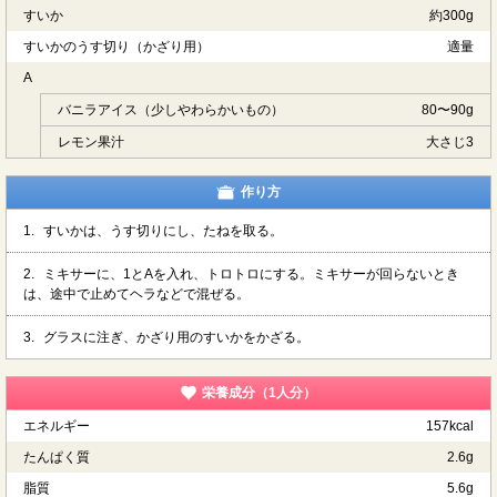
すいか
約300g
すいかのうす切り（かざり用）
適量
A
バニラアイス（少しやわらかいもの）
80〜90g
レモン果汁
大さじ3
作り方
1.
すいかは、うす切りにし、たねを取る。
2.
ミキサーに、1とAを入れ、トロトロにする。ミキサーが回らないとき
は、途中で止めてヘラなどで混ぜる。
3.
グラスに注ぎ、かざり用のすいかをかざる。
栄養成分（1人分）
エネルギー
157kcal
たんぱく質
2.6g
脂質
5.6g