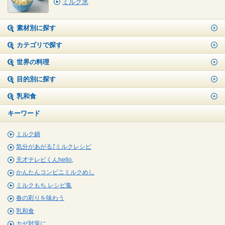
ミルク氷
素材別に探す
カテゴリで探す
世界の料理
目的別に探す
乳和食
キーワード
ミルク鍋
気分があがる⤴ミルクレシピ
天才テレビくんhello,
かんたんコンビニミルクめし
ミルクもち レシピ集
春の彩りを味わう
乳和食
カゼ対策に