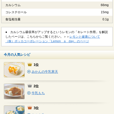
カルシウム
66mg
コレステロール
15mg
食塩相当量
0.1g
● カルシウム吸収率がアップするというレモンの「キレート作用」を解説
したページは、こちらからご覧ください。＞＞
レモンと健康について
（株）ポッカコーポレーション「Lemon a day」のページ
今月の人気レシピ
1位
みかんの牛乳寒天
2位
牛乳もち
3位