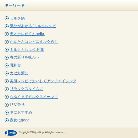
キーワード
ミルク鍋
気分があがる⤴ミルクレシピ
天才テレビくんhello,
かんたんコンビニミルクめし
ミルクもち レシピ集
春の彩りを味わう
乳和食
カゼ対策に
美肌レシピでおいしくアンチエイジング
リラックスタイムに
心ゆくまでミルクスイーツ！
ひな祭り
冬におすすめ
夜食にgood
Copyright 2026 j-milk.jp. All rights reserved.