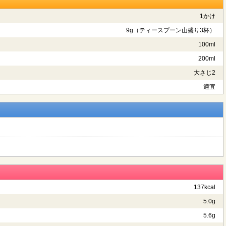
1かけ
9g（ティースプーン山盛り3杯）
100ml
200ml
大さじ2
適宜
137kcal
5.0g
5.6g