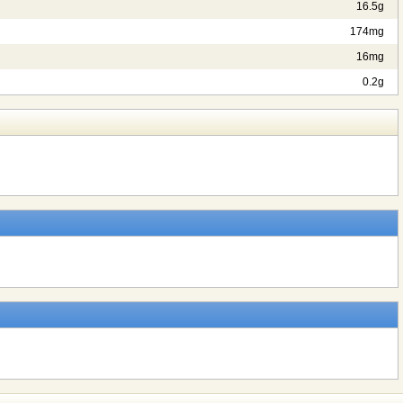
16.5g
174mg
16mg
0.2g