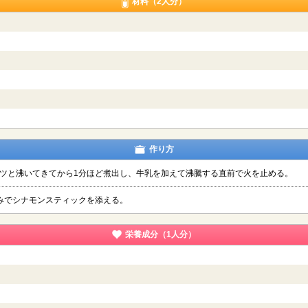
材料（2人分）
作り方
ツと沸いてきてから1分ほど煮出し、牛乳を加えて沸騰する直前で火を止める。
みでシナモンスティックを添える。
栄養成分（1人分）