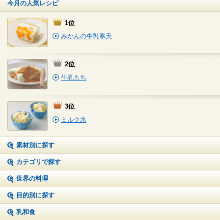
今月の人気レシピ
1位
みかんの牛乳寒天
2位
牛乳もち
3位
ミルク氷
素材別に探す
カテゴリで探す
世界の料理
目的別に探す
乳和食