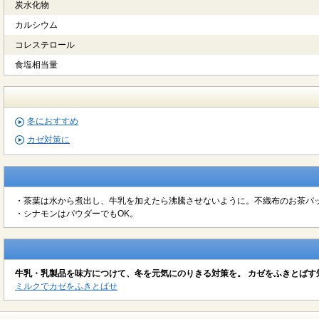
炭水化物
カルシウム
コレステロール
食塩相当量
冬におすすめ
カゼ対策に
・茶葉は水から煮出し、牛乳を加えたら沸騰させないように。不織布のお茶パ
・シナモンはパウダーでもOK。
牛乳・乳製品を味方につけて、冬を元気にのりきる対策を。 カゼをふきとばす
ミルクでカゼをふきとばせ