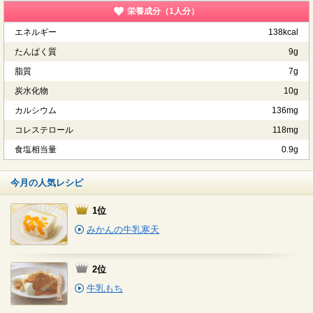
栄養成分（1人分）
エネルギー
138kcal
たんぱく質
9g
脂質
7g
炭水化物
10g
カルシウム
136mg
コレステロール
118mg
食塩相当量
0.9g
今月の人気レシピ
1位
みかんの牛乳寒天
2位
牛乳もち