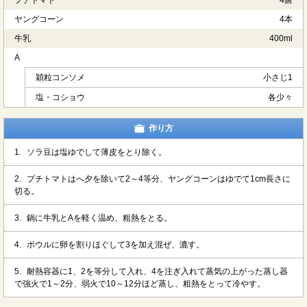
ヤングコーン
4本
牛乳
400ml
A
穎粒コンソメ
小さじ1
塩・コショウ
各少々
作り方
1.
ソラ豆は塩ゆでして薄皮をとり除く。
2.
プチトマトはへ夕を除いて2～4等分、ヤングコーンはゆでて1cm長さに
切る。
3.
鍋に牛乳とAを軽く温め、粗熱をとる。
4.
ボウルに卵を割りほぐして3を加え混ぜ、漉す。
5.
耐熱容器に1、2を等分して入れ、4を注ぎ入れて蒸気の上がった蒸し器
で強火で1～2分、弱火で10～12分ほど蒸し、粗熱をとって冷やす。