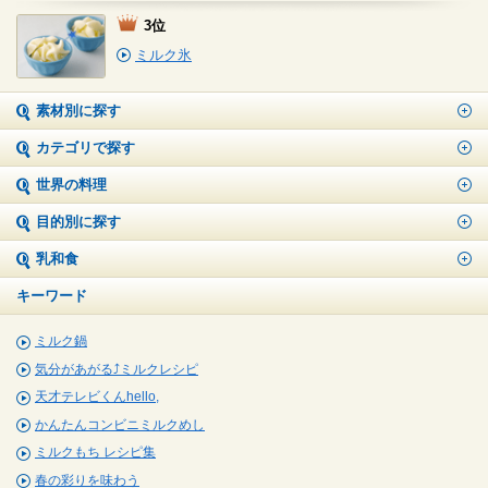
3位
ミルク氷
素材別に探す
カテゴリで探す
世界の料理
目的別に探す
乳和食
キーワード
ミルク鍋
気分があがる⤴ミルクレシピ
天才テレビくんhello,
かんたんコンビニミルクめし
ミルクもち レシピ集
春の彩りを味わう