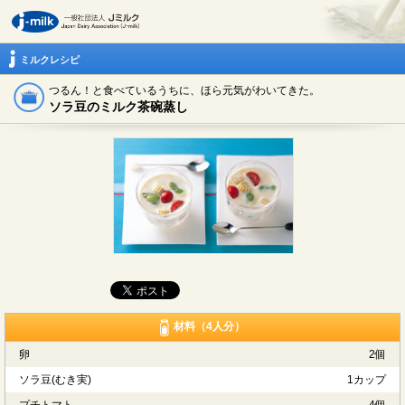
ミルクレシピ
つるん！と食べているうちに、ほら元気がわいてきた。
ソラ豆のミルク茶碗蒸し
材料（4人分）
卵
2個
ソラ豆(むき実)
1カップ
プチトマト
4個