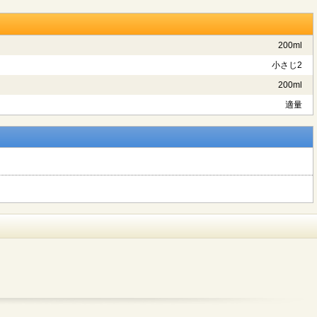
200ml
小さじ2
200ml
適量