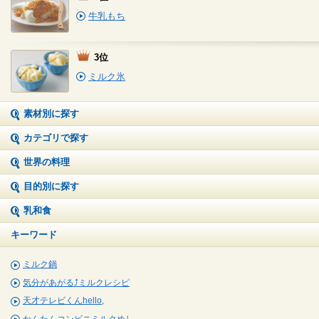
牛乳もち
3位
ミルク氷
素材別に探す
カテゴリで探す
世界の料理
目的別に探す
乳和食
キーワード
ミルク鍋
気分があがる⤴ミルクレシピ
天才テレビくんhello,
かんたんコンビニミルクめし