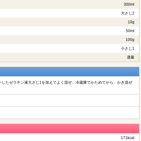
300ml
大さじ2
10g
50ml
100g
小さじ1
適量
かしたゼラチン液大さじ1を加えてよく混ぜ、冷蔵庫でかためてから、かき混ぜ
171kcal