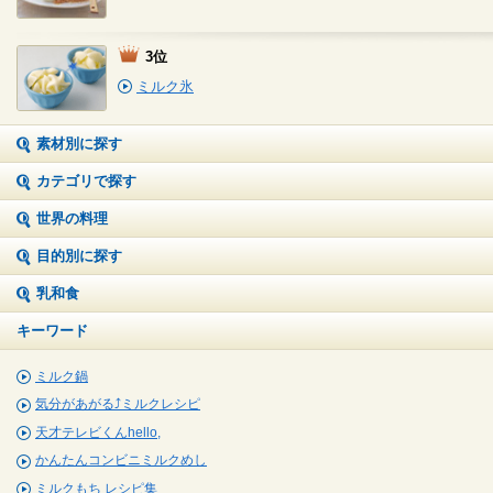
3位
ミルク氷
素材別に探す
カテゴリで探す
世界の料理
目的別に探す
乳和食
キーワード
ミルク鍋
気分があがる⤴ミルクレシピ
天才テレビくんhello,
かんたんコンビニミルクめし
ミルクもち レシピ集