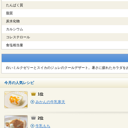
たんぱく質
脂質
炭水化物
カルシウム
コレステロール
食塩相当量
白いミルクゼリーとスイカのジュレのクールデザート。暑さに疲れたカラダを
今月の人気レシピ
1位
みかんの牛乳寒天
2位
牛乳もち