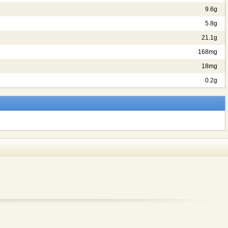
9.6g
5.8g
21.1g
168mg
18mg
0.2g