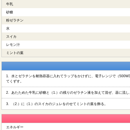
牛乳
砂糖
粉ゼラチン
水
スイカ
レモン汁
ミントの葉
1.
水とゼラチンを耐熱容器に入れてラップをかけずに、電子レンジで（500
てくずす。
2.
あたためた牛乳に砂糖と（1.）の残りのゼラチン液を加えて混ぜ、器に流
3.
（2.）に（1.）のスイカのジュレをのせてミントの葉を飾る。
エネルギー