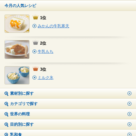
今月の人気レシピ
1位
みかんの牛乳寒天
2位
牛乳もち
3位
ミルク氷
素材別に探す
カテゴリで探す
世界の料理
目的別に探す
乳和食