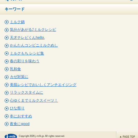
キーワード
ミルク鍋
気分があがる⤴ミルクレシピ
天才テレビくんhello,
かんたんコンビニミルクめし
ミルクもち レシピ集
春の彩りを味わう
乳和食
カゼ対策に
美肌レシピでおいしくアンチエイジング
リラックスタイムに
心ゆくまでミルクスイーツ！
ひな祭り
冬におすすめ
夜食にgood
Copyright 2026 j-milk.jp. All rights reserved.