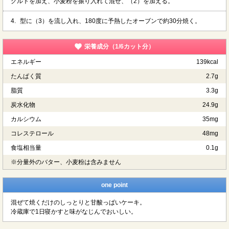
グルトを加え、小麦粉を振り入れて混ぜ、（2）を加える。
4.
型に（3）を流し入れ、180度に予熱したオーブンで約30分焼く。
栄養成分（1/6カット分）
エネルギー
139kcal
たんぱく質
2.7g
脂質
3.3g
炭水化物
24.9g
カルシウム
35mg
コレステロール
48mg
食塩相当量
0.1g
※分量外のバター、小麦粉は含みません
one point
混ぜて焼くだけのしっとりと甘酸っぱいケーキ。
冷蔵庫で1日寝かすと味がなじんでおいしい。