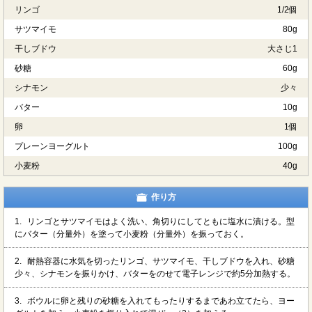
リンゴ
1/2個
サツマイモ
80g
干しブドウ
大さじ1
砂糖
60g
シナモン
少々
バター
10g
卵
1個
プレーンヨーグルト
100g
小麦粉
40g
作り方
1.
リンゴとサツマイモはよく洗い、角切りにしてともに塩水に漬ける。型
にバター（分量外）を塗って小麦粉（分量外）を振っておく。
2.
耐熱容器に水気を切ったリンゴ、サツマイモ、干しブドウを入れ、砂糖
少々、シナモンを振りかけ、バターをのせて電子レンジで約5分加熱する。
3.
ボウルに卵と残りの砂糖を入れてもったりするまであわ立てたら、ヨー