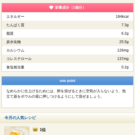
栄養成分（1個分）
エネルギー
184kcal
たんぱく質
7.3g
脂質
6.2g
炭水化物
25.5g
カルシウム
126mg
コレステロール
137mg
食塩相当量
0.2g
one point
なめらかに仕上げるためには、卵を混ぜるときに空気が入らないよう、泡
立て器をボウルの底に押しつけるようにして混ぜましょう。
今月の人気レシピ
1位