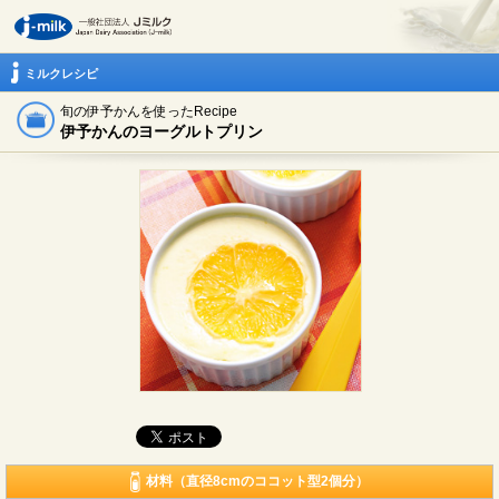
ミルクレシピ
旬の伊予かんを使ったRecipe
伊予かんのヨーグルトプリン
材料（直径8cmのココット型2個分）