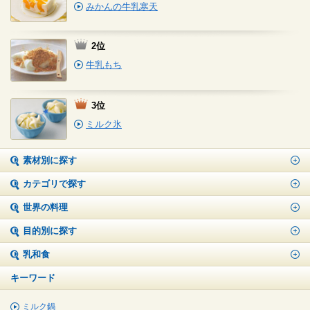
みかんの牛乳寒天
2位
牛乳もち
3位
ミルク氷
素材別に探す
カテゴリで探す
世界の料理
目的別に探す
乳和食
キーワード
ミルク鍋