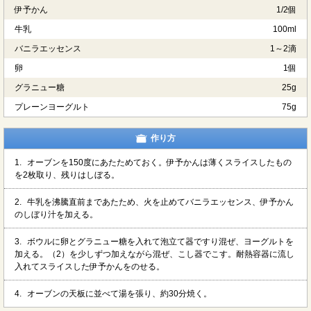
伊予かん
1/2個
牛乳
100ml
バニラエッセンス
1～2滴
卵
1個
グラニュー糖
25g
プレーンヨーグルト
75g
作り方
1.
オーブンを150度にあたためておく。伊予かんは薄くスライスしたもの
を2枚取り、残りはしぼる。
2.
牛乳を沸騰直前まであたため、火を止めてバニラエッセンス、伊予かん
のしぼり汁を加える。
3.
ボウルに卵とグラニュー糖を入れて泡立て器ですり混ぜ、ヨーグルトを
加える。（2）を少しずつ加えながら混ぜ、こし器でこす。耐熱容器に流し
入れてスライスした伊予かんをのせる。
4.
オーブンの天板に並べて湯を張り、約30分焼く。