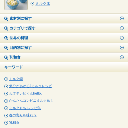
ミルク氷
素材別に探す
カテゴリで探す
世界の料理
目的別に探す
乳和食
キーワード
ミルク鍋
気分があがる⤴ミルクレシピ
天才テレビくんhello,
かんたんコンビニミルクめし
ミルクもち レシピ集
春の彩りを味わう
乳和食