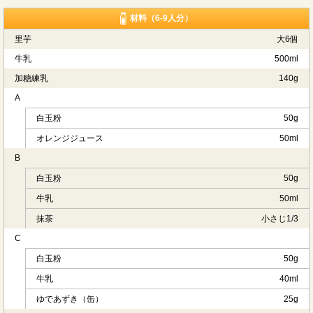
材料（6-9人分）
里芋
大6個
牛乳
500ml
加糖練乳
140g
A
白玉粉
50g
オレンジジュース
50ml
B
白玉粉
50g
牛乳
50ml
抹茶
小さじ1/3
C
白玉粉
50g
牛乳
40ml
ゆであずき（缶）
25g