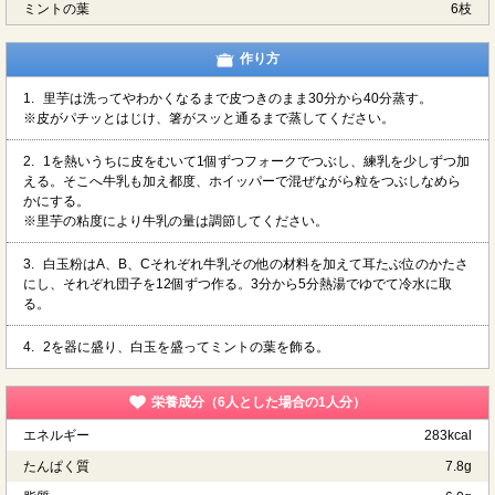
ミントの葉
6枝
作り方
1.
里芋は洗ってやわかくなるまで皮つきのまま30分から40分蒸す。
※皮がパチッとはじけ、箸がスッと通るまで蒸してください。
2.
1を熱いうちに皮をむいて1個ずつフォークでつぶし、練乳を少しずつ加
える。そこへ牛乳も加え都度、ホイッパーで混ぜながら粒をつぶしなめら
かにする。
※里芋の粘度により牛乳の量は調節してください。
3.
白玉粉はA、B、Cそれぞれ牛乳その他の材料を加えて耳たぶ位のかたさ
にし、それぞれ団子を12個ずつ作る。3分から5分熱湯でゆでて冷水に取
る。
4.
2を器に盛り、白玉を盛ってミントの葉を飾る。
栄養成分（6人とした場合の1人分）
エネルギー
283kcal
たんぱく質
7.8g