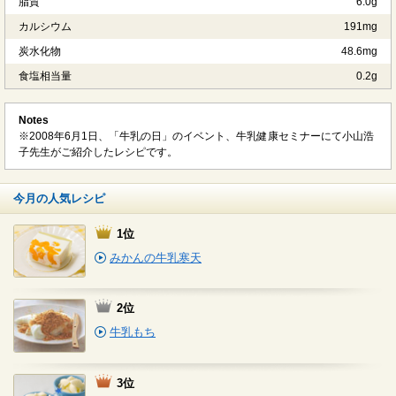
脂質
6.0g
カルシウム
191mg
炭水化物
48.6mg
食塩相当量
0.2g
Notes
※2008年6月1日、「牛乳の日」のイベント、牛乳健康セミナーにて小山浩
子先生がご紹介したレシピです。
今月の人気レシピ
1位
みかんの牛乳寒天
2位
牛乳もち
3位