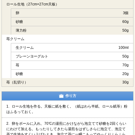
ロール生地（27cm×27cm天板）
卵
3個
砂糖
60g
薄力粉
50g
苺クリーム
生クリーム
100ml
プレーンヨーグルト
50g
苺
70g
砂糖
20g
苺（乱切り）
30g
作り方
1.
ロール生地を作る。天板に紙を敷く。（紙はわら半紙、ロール紙等）粉
はふるっておく。
2.
卵をボールに入れ、70℃の湯煎にかけながら泡立てて砂糖を2回くらい
にわけて加える。もったりしてきたら湯煎をはずしさらに泡立て、泡立て
器で生地をすくい上げたとき、泡立て器に一瞬こもってゆっくりふらふら