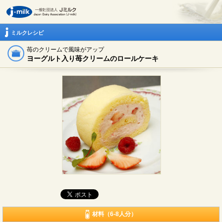
ミルクレシピ
苺のクリームで風味がアップ
ヨーグルト入り苺クリームのロールケーキ
材料（6-8人分）