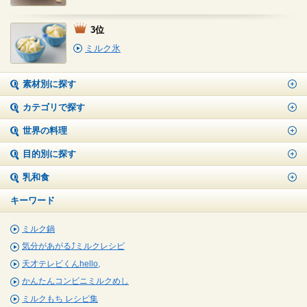
3位
ミルク氷
素材別に探す
カテゴリで探す
世界の料理
目的別に探す
乳和食
キーワード
ミルク鍋
気分があがる⤴ミルクレシピ
天才テレビくんhello,
かんたんコンビニミルクめし
ミルクもち レシピ集