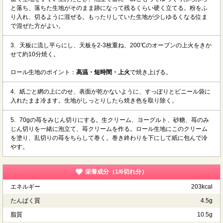
と落ち、落ちた生地がそのまま跡になって残るくらい硬く立てる。粉をふ
り入れ、切るように混ぜる。もったりしていた生地が少しゆるくなる位ま
で混ぜた方がよい。
3.
天板に流し平らにし、天板を2-3枚重ね、200℃のオーブンの上火をきか
せて約10分焼く。
ロール生地のポイント：
高温・短時間・上火
で焼き上げる。
4.
紙ごと網の上にのせ、表面が乾かないように、すっぽりとビニール袋に
入れたまま冷ます。生地がしっとりしたら焼き色を取り除く。
5.
70gの苺をみじん切りにする。生クリーム、ヨーグルト、砂糖、苺のみ
じん切りを一緒に泡立て、苺クリームを作る。ロール生地にこのクリーム
を塗り、乱切りの苺をちらして巻く。巻き終わりを下にして紙に包んで冷
やす。
栄養成分（1/6切れ分）
エネルギー
203kcal
たんぱく質
4.5g
脂質
10.5g