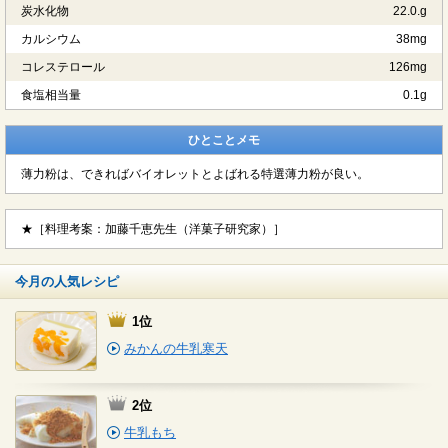
炭水化物
22.0.g
カルシウム
38mg
コレステロール
126mg
食塩相当量
0.1g
ひとことメモ
薄力粉は、できればバイオレットとよばれる特選薄力粉が良い。
★［料理考案：加藤千恵先生（洋菓子研究家）］
今月の人気レシピ
1位
みかんの牛乳寒天
2位
牛乳もち