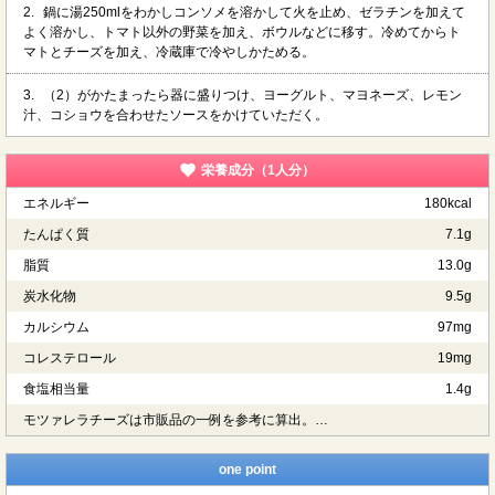
2.
鍋に湯250mlをわかしコンソメを溶かして火を止め、ゼラチンを加えて
よく溶かし、トマト以外の野菜を加え、ボウルなどに移す。冷めてからト
マトとチーズを加え、冷蔵庫で冷やしかためる。
3.
（2）がかたまったら器に盛りつけ、ヨーグルト、マヨネーズ、レモン
汁、コショウを合わせたソースをかけていただく。
栄養成分（1人分）
エネルギー
180kcal
たんぱく質
7.1g
脂質
13.0g
炭水化物
9.5g
カルシウム
97mg
コレステロール
19mg
食塩相当量
1.4g
モツァレラチーズは市販品の一例を参考に算出。…
one point