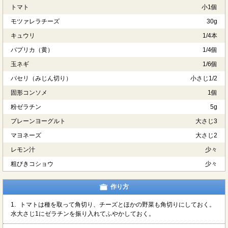
トマト
小1個
モツァレラチーズ
30g
キュウリ
1/4本
パプリカ（黄）
1/4個
玉ネギ
1/6個
パセリ（みじん切り）
小さじ1/2
固形コンソメ
1個
粉ゼラチン
5g
プレーンヨーグルト
大さじ3
マヨネーズ
大さじ2
レモン汁
少々
粗びきコショウ
少々
作り方
1.
トマトは種を取って角切り、チーズとほかの野菜も角切りにしておく。
水大さじ1にゼラチンを振り入れてふやかしておく。