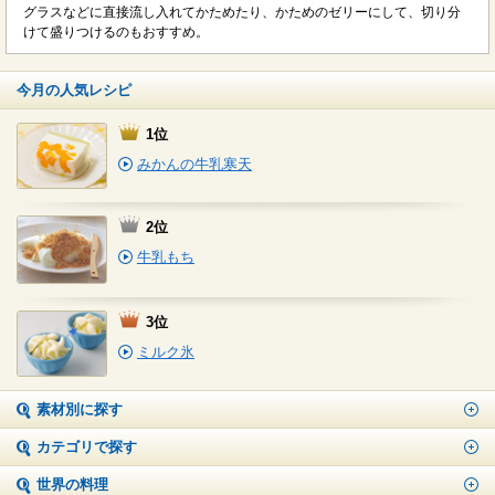
グラスなどに直接流し入れてかためたり、かためのゼリーにして、切り分
けて盛りつけるのもおすすめ。
今月の人気レシピ
1位
みかんの牛乳寒天
2位
牛乳もち
3位
ミルク氷
素材別に探す
カテゴリで探す
世界の料理