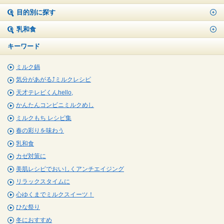
目的別に探す
乳和食
キーワード
ミルク鍋
気分があがる⤴ミルクレシピ
天才テレビくんhello,
かんたんコンビニミルクめし
ミルクもち レシピ集
春の彩りを味わう
乳和食
カゼ対策に
美肌レシピでおいしくアンチエイジング
リラックスタイムに
心ゆくまでミルクスイーツ！
ひな祭り
冬におすすめ