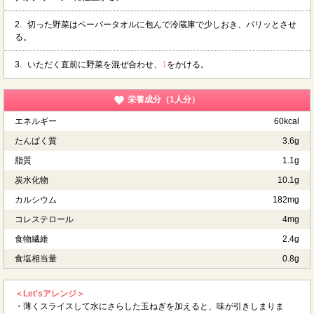
2.
切った野菜はペーパータオルに包んで冷蔵庫で少しおき、パリッとさせ
る。
3.
いただく直前に野菜を混ぜ合わせ、
1
をかける。
栄養成分（1人分）
エネルギー
60kcal
たんぱく質
3.6g
脂質
1.1g
炭水化物
10.1g
カルシウム
182mg
コレステロール
4mg
食物繊維
2.4g
食塩相当量
0.8g
＜Let'sアレンジ＞
・薄くスライスして水にさらした玉ねぎを加えると、味が引きしまりま