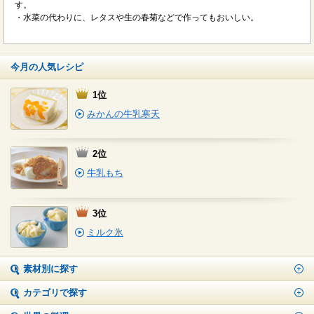
す。
・水菜の代わりに、レタスや生の春菊などで作ってもおいしい。
今月の人気レシピ
1位
みかんの牛乳寒天
2位
牛乳もち
3位
ミルク氷
素材別に探す
カテゴリで探す