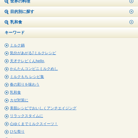
世界の料理
目的別に探す
乳和食
キーワード
ミルク鍋
気分があがる⤴ミルクレシピ
天才テレビくんhello,
かんたんコンビニミルクめし
ミルクもち レシピ集
春の彩りを味わう
乳和食
カゼ対策に
美肌レシピでおいしくアンチエイジング
リラックスタイムに
心ゆくまでミルクスイーツ！
ひな祭り