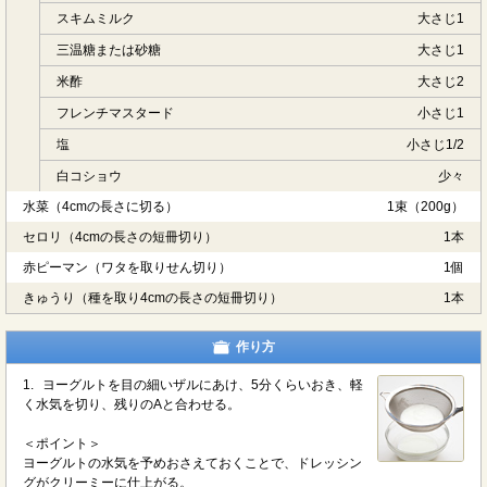
スキムミルク
大さじ1
三温糖または砂糖
大さじ1
米酢
大さじ2
フレンチマスタード
小さじ1
塩
小さじ1/2
白コショウ
少々
水菜（4cmの長さに切る）
1束（200g）
セロリ（4cmの長さの短冊切り）
1本
赤ピーマン（ワタを取りせん切り）
1個
きゅうり（種を取り4cmの長さの短冊切り）
1本
作り方
1.
ヨーグルトを目の細いザルにあけ、5分くらいおき、軽
く水気を切り、残りのAと合わせる。
＜ポイント＞
ヨーグルトの水気を予めおさえておくことで、ドレッシン
グがクリーミーに仕上がる。