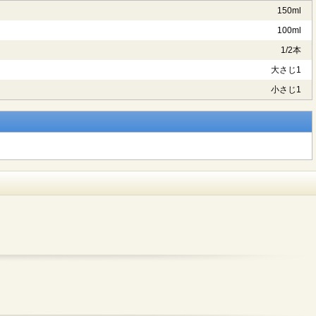
150ml
100ml
1/2本
大さじ1
小さじ1