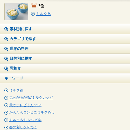
3位
ミルク氷
素材別に探す
カテゴリで探す
世界の料理
目的別に探す
乳和食
キーワード
ミルク鍋
気分があがる⤴ミルクレシピ
天才テレビくんhello,
かんたんコンビニミルクめし
ミルクもち レシピ集
春の彩りを味わう