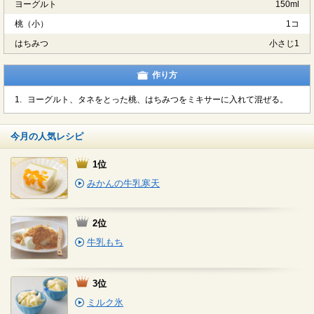
ヨーグルト
150ml
桃（小）
1コ
はちみつ
小さじ1
作り方
1.
ヨーグルト、タネをとった桃、はちみつをミキサーに入れて混ぜる。
今月の人気レシピ
1位
みかんの牛乳寒天
2位
牛乳もち
3位
ミルク氷