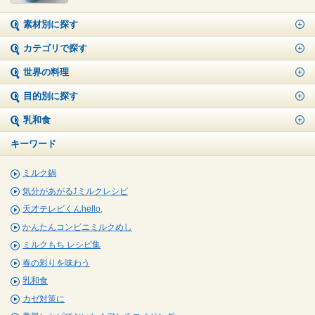
素材別に探す
カテゴリで探す
世界の料理
目的別に探す
乳和食
キーワード
ミルク鍋
気分があがる⤴ミルクレシピ
天才テレビくんhello,
かんたんコンビニミルクめし
ミルクもち レシピ集
春の彩りを味わう
乳和食
カゼ対策に