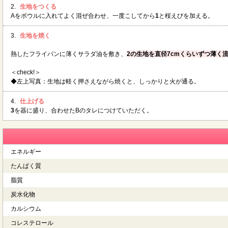
2.
生地をつくる
Aをボウルに入れてよく混ぜ合わせ、一度こしてから
1
と桜えびを加える。
3.
生地を焼く
熱したフライパンに薄くサラダ油を敷き、
2の生地を直径7cmくらいずつ薄く
＜check!＞
◆左上写真：生地は軽く押さえながら焼くと、しっかりと火が通る。
4.
仕上げる
3
を器に盛り、合わせたBのタレにつけていただく。
エネルギー
たんぱく質
脂質
炭水化物
カルシウム
コレステロール