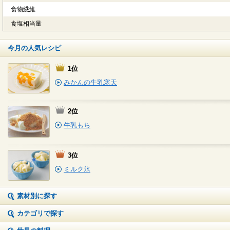
食物繊維
食塩相当量
今月の人気レシピ
1位
みかんの牛乳寒天
2位
牛乳もち
3位
ミルク氷
素材別に探す
カテゴリで探す