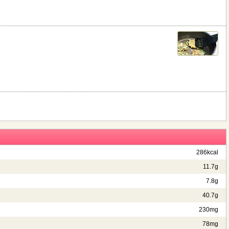
286kcal
11.7g
7.8g
40.7g
230mg
78mg