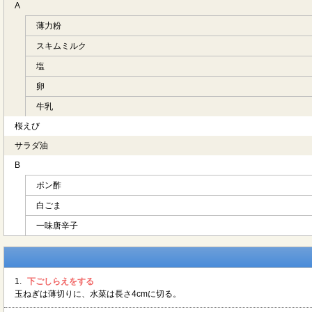
A
薄力粉
スキムミルク
塩
卵
牛乳
桜えび
サラダ油
B
ポン酢
白ごま
一味唐辛子
1.
下ごしらえをする
玉ねぎは薄切りに、水菜は長さ4cmに切る。