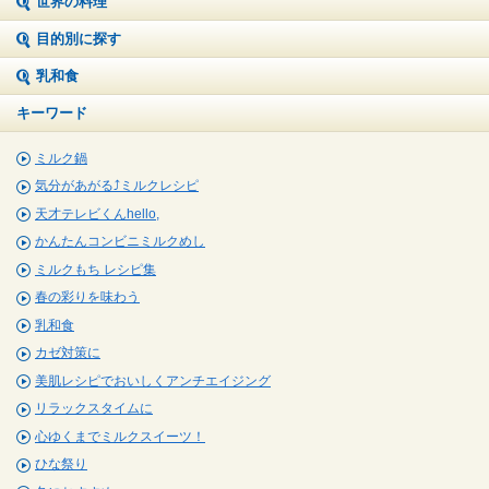
世界の料理
目的別に探す
乳和食
キーワード
ミルク鍋
気分があがる⤴ミルクレシピ
天才テレビくんhello,
かんたんコンビニミルクめし
ミルクもち レシピ集
春の彩りを味わう
乳和食
カゼ対策に
美肌レシピでおいしくアンチエイジング
リラックスタイムに
心ゆくまでミルクスイーツ！
ひな祭り