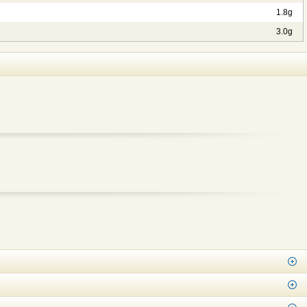
1.8g
3.0g