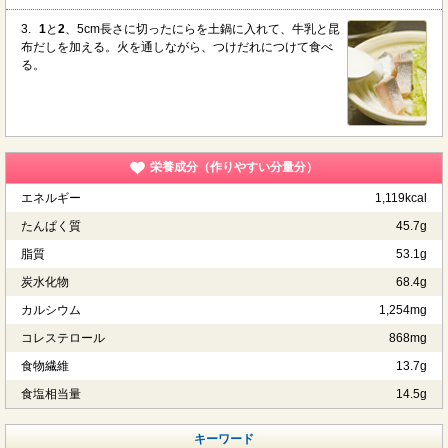
3.
1
と
2
、5cm長さに切ったにらを土鍋に入れて、牛乳と昆
布だしを加える。火を通しながら、つけだれにつけて食べ
る。
栄養成分（作りやすい分量分）
エネルギー
1,119kcal
たんぱく質
45.7g
脂質
53.1g
炭水化物
68.4g
カルシウム
1,254mg
コレステロール
868mg
食物繊維
13.7g
食塩相当量
14.5g
キーワード