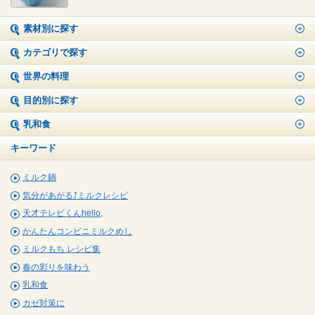
素材別に探す
カテゴリで探す
世界の料理
目的別に探す
乳和食
キーワード
ミルク鍋
気分があがる⤴ミルクレシピ
天才テレビくんhello,
かんたんコンビニミルクめし
ミルクもち レシピ集
春の彩りを味わう
乳和食
カゼ対策に