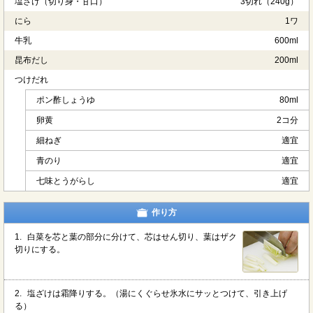
塩ざけ（切り身・甘口）
3切れ（240g）
にら
1ワ
牛乳
600ml
昆布だし
200ml
つけだれ
ポン酢しょうゆ
80ml
卵黄
2コ分
細ねぎ
適宜
青のり
適宜
七味とうがらし
適宜
作り方
1.
白菜を芯と葉の部分に分けて、芯はせん切り、葉はザク
切りにする。
2.
塩ざけは霜降りする。（湯にくぐらせ氷水にサッとつけて、引き上げ
る）