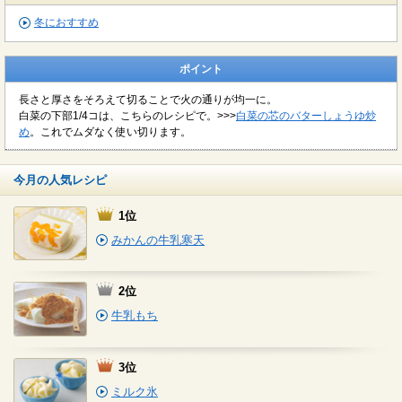
冬におすすめ
ポイント
長さと厚さをそろえて切ることで火の通りが均一に。
白菜の下部1/4コは、こちらのレシピで。>>>
白菜の芯のバターしょうゆ炒
め
。これでムダなく使い切ります。
今月の人気レシピ
1位
みかんの牛乳寒天
2位
牛乳もち
3位
ミルク氷