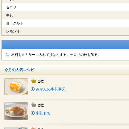
セロリ
牛乳
ヨーグルト
レモン汁
1.
材料をミキサーに入れて撹はんする。セロリの枝を飾る。
今月の人気レシピ
1位
みかんの牛乳寒天
2位
牛乳もち