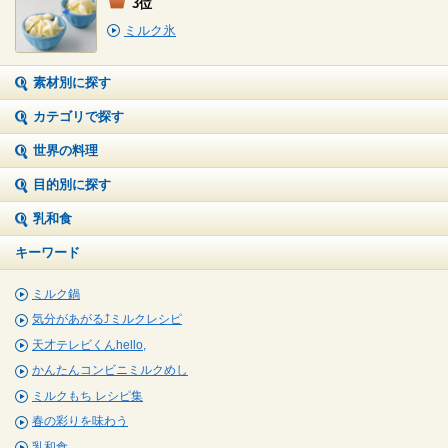
3位
ミルク氷
素材別に探す
カテゴリで探す
世界の料理
目的別に探す
乳和食
キーワード
ミルク鍋
気分があがる⤴ミルクレシピ
天才テレビくんhello,
かんたんコンビニミルクめし
ミルクもち レシピ集
春の彩りを味わう
乳和食