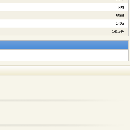
60g
60ml
140g
1/8コ分