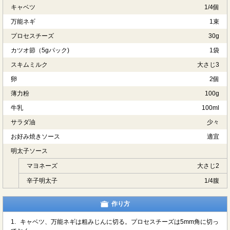
キャベツ
1/4個
万能ネギ
1束
プロセスチーズ
30g
カツオ節（5gパック)
1袋
スキムミルク
大さじ3
卵
2個
薄力粉
100g
牛乳
100ml
サラダ油
少々
お好み焼きソース
適宜
明太子ソース
マヨネーズ
大さじ2
辛子明太子
1/4腹
作り方
1.
キャベツ、万能ネギは粗みじんに切る。プロセスチーズは5mm角に切っ