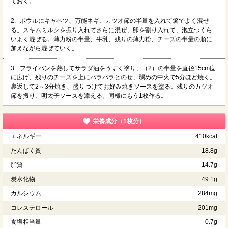
ておく。
2.
ボウルにキャベツ、万能ネギ、カツオ節の半量を入れて箸でよく混ぜ
る。スキムミルクを振り入れてさらに混ぜ、卵を割り入れて、泡立つくら
いよく混ぜる。薄力粉の半量、牛乳、残りの薄力粉、チーズの半量の順に
加えながら混ぜていく。
3.
フライパンを熱してサラダ油をうすく塗り、（2）の半量を直径15cm位
に広げ、残りのチーズを上にパラパラとのせ、弱めの中火で5分ほど焼く。
裏返して2～3分焼き、盛りつけてお好み焼きソースを塗る。残りのカツオ
節を振り、明太子ソースを添える。同様にもう1枚作る。
栄養成分（1枚分）
エネルギー
410kcal
たんぱく質
18.8g
脂質
14.7g
炭水化物
49.1g
カルシウム
284mg
コレステロール
201mg
食塩相当量
0.7g