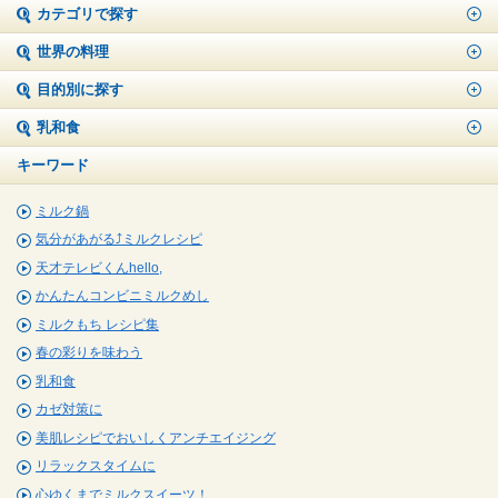
カテゴリで探す
世界の料理
目的別に探す
乳和食
キーワード
ミルク鍋
気分があがる⤴ミルクレシピ
天才テレビくんhello,
かんたんコンビニミルクめし
ミルクもち レシピ集
春の彩りを味わう
乳和食
カゼ対策に
美肌レシピでおいしくアンチエイジング
リラックスタイムに
心ゆくまでミルクスイーツ！