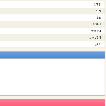
1/2本
1/5コ
2株
800ml
大さじ4
カップ3/4
少々