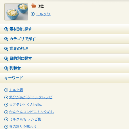
3位
ミルク氷
素材別に探す
カテゴリで探す
世界の料理
目的別に探す
乳和食
キーワード
ミルク鍋
気分があがる⤴ミルクレシピ
天才テレビくんhello,
かんたんコンビニミルクめし
ミルクもち レシピ集
春の彩りを味わう