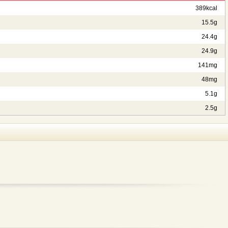
389kcal
15.5g
24.4g
24.9g
141mg
48mg
5.1g
2.5g