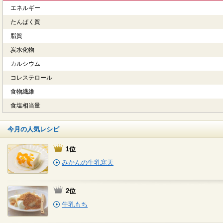
エネルギー
たんぱく質
脂質
炭水化物
カルシウム
コレステロール
食物繊維
食塩相当量
今月の人気レシピ
1位
みかんの牛乳寒天
2位
牛乳もち