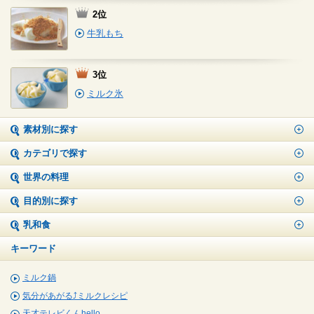
2位
牛乳もち
3位
ミルク氷
素材別に探す
カテゴリで探す
世界の料理
目的別に探す
乳和食
キーワード
ミルク鍋
気分があがる⤴ミルクレシピ
天才テレビくんhello,