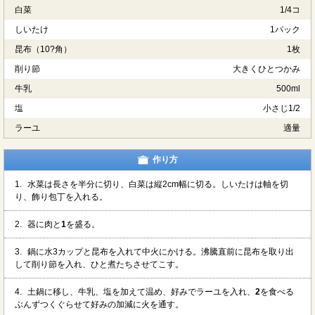
白菜
1/4コ
しいたけ
1パック
昆布（10?角）
1枚
削り節
大きくひとつかみ
牛乳
500ml
塩
小さじ1/2
ラーユ
適量
作り方
1.
水菜は長さを半分に切り、白菜は縦2cm幅に切る。しいたけは軸を切
り、飾り包丁を入れる。
2.
器に肉と
1
を盛る。
3.
鍋に水3カップと昆布を入れて中火にかける。沸騰直前に昆布を取り出
して削り節を入れ、ひと煮たちさせてこす。
4.
土鍋に移し、牛乳、塩を加えて温め、好みでラーユを入れ、
2
を食べる
ぶんずつくぐらせて好みの加減に火を通す。