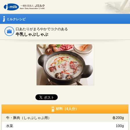
ミルクレシピ
口あたりがまろやかでコクのある
牛乳しゃぶしゃぶ
材料（4人分）
牛・豚肉（しゃぶしゃぶ用）
各200g
水菜
100g