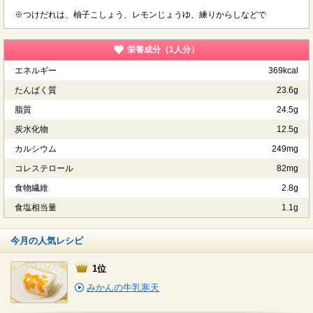
※つけだれは、柚子こしょう、レモンじょうゆ、練りからしなどで
栄養成分（1人分）
エネルギー
369kcal
たんぱく質
23.6g
脂質
24.5g
炭水化物
12.5g
カルシウム
249mg
コレステロール
82mg
食物繊維
2.8g
食塩相当量
1.1g
今月の人気レシピ
1位
みかんの牛乳寒天