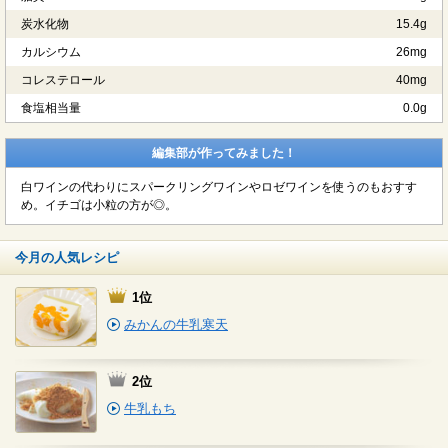
炭水化物
15.4g
カルシウム
26mg
コレステロール
40mg
食塩相当量
0.0g
編集部が作ってみました！
白ワインの代わりにスパークリングワインやロゼワインを使うのもおすす
め。イチゴは小粒の方が◎。
今月の人気レシピ
1位
みかんの牛乳寒天
2位
牛乳もち