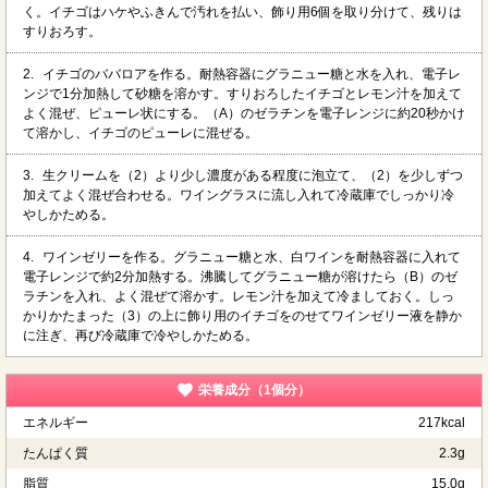
く。イチゴはハケやふきんで汚れを払い、飾り用6個を取り分けて、残りは
すりおろす。
2.
イチゴのババロアを作る。耐熱容器にグラニュー糖と水を入れ、電子レ
ンジで1分加熱して砂糖を溶かす。すりおろしたイチゴとレモン汁を加えて
よく混ぜ、ピューレ状にする。（A）のゼラチンを電子レンジに約20秒かけ
て溶かし、イチゴのピューレに混ぜる。
3.
生クリームを（2）より少し濃度がある程度に泡立て、（2）を少しずつ
加えてよく混ぜ合わせる。ワイングラスに流し入れて冷蔵庫でしっかり冷
やしかためる。
4.
ワインゼリーを作る。グラニュー糖と水、白ワインを耐熱容器に入れて
電子レンジで約2分加熱する。沸騰してグラニュー糖が溶けたら（B）のゼ
ラチンを入れ、よく混ぜて溶かす。レモン汁を加えて冷ましておく。しっ
かりかたまった（3）の上に飾り用のイチゴをのせてワインゼリー液を静か
に注ぎ、再び冷蔵庫で冷やしかためる。
栄養成分（1個分）
エネルギー
217kcal
たんぱく質
2.3g
脂質
15.0g