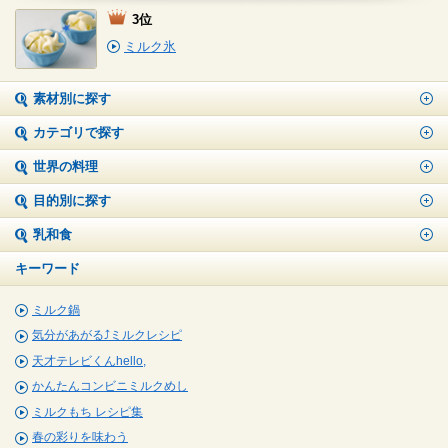
3位
ミルク氷
素材別に探す
カテゴリで探す
世界の料理
目的別に探す
乳和食
キーワード
ミルク鍋
気分があがる⤴ミルクレシピ
天才テレビくんhello,
かんたんコンビニミルクめし
ミルクもち レシピ集
春の彩りを味わう