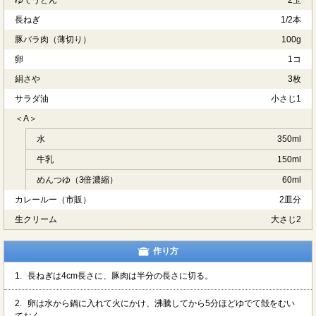
ゆでうどん
2玉
長ねぎ
1/2本
豚バラ肉（薄切り）
100g
卵
1コ
絹さや
3枚
サラダ油
小さじ1
＜A＞
水
350ml
牛乳
150ml
めんつゆ（3倍濃縮）
60ml
カレールー（市販）
2皿分
生クリーム
大さじ2
作り方
1.
長ねぎは4cm長さに、豚肉は半分の長さに切る。
2.
卵は水から鍋に入れて火にかけ、沸騰してから5分ほどゆでて殻をむい