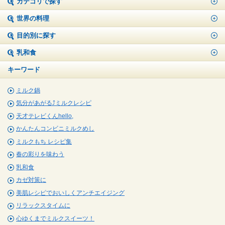
カテゴリで探す
世界の料理
目的別に探す
乳和食
キーワード
ミルク鍋
気分があがる⤴ミルクレシピ
天才テレビくんhello,
かんたんコンビニミルクめし
ミルクもち レシピ集
春の彩りを味わう
乳和食
カゼ対策に
美肌レシピでおいしくアンチエイジング
リラックスタイムに
心ゆくまでミルクスイーツ！