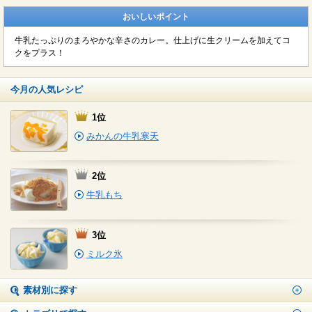
おいしいポイント
牛乳たっぷりのまろやかな辛さのカレー。仕上げに生クリームを加えてコ
クをプラス！
今月の人気レシピ
1位
みかんの牛乳寒天
2位
牛乳もち
3位
ミルク氷
素材別に探す