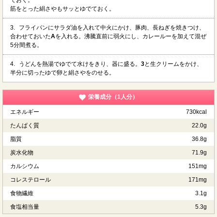
ておく。
筋をとった絹さやもサッとゆでておく。
3.
フライパンにサラダ油を入れて中火にかけ、豚肉、長ねぎを焼きつけ、
合わせておいた
A
を入れる。沸騰直前に弱火にし、カレールーを加えて混ぜ
5分間煮る。
4.
うどんを熱湯でゆでて水けをきり、器に盛る。
3
と生クリームをかけ、
半分に切ったゆで卵と絹さやをのせる。
栄養成分（1人分）
エネルギー
730kcal
たんぱく質
22.0g
脂質
36.8g
炭水化物
71.9g
カルシウム
151mg
コレステロール
171mg
食物繊維
3.1g
食塩相当量
5.3g