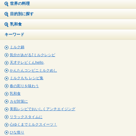
世界の料理
目的別に探す
乳和食
キーワード
ミルク鍋
気分があがる⤴ミルクレシピ
天才テレビくんhello,
かんたんコンビニミルクめし
ミルクもち レシピ集
春の彩りを味わう
乳和食
カゼ対策に
美肌レシピでおいしくアンチエイジング
リラックスタイムに
心ゆくまでミルクスイーツ！
ひな祭り