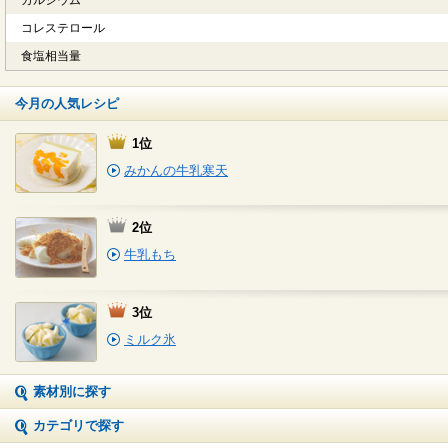
カルシウム
コレステロール
食塩相当量
今月の人気レシピ
1位
みかんの牛乳寒天
2位
牛乳もち
3位
ミルク氷
素材別に探す
カテゴリで探す