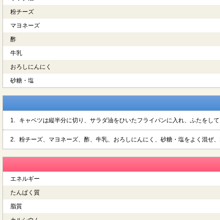
粉チーズ
マヨネーズ
酢
牛乳
おろしにんにく
砂糖・塩
1.
キャベツは縦半分に切り、サラダ油をひいたフライパンに入れ、ふたをして
2.
粉チーズ、マヨネーズ、酢、牛乳、おろしにんにく、砂糖・塩をよく混ぜ、
エネルギー
たんぱく質
脂質