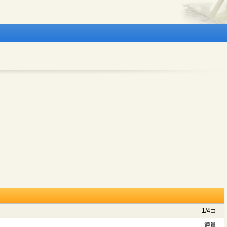
1/4コ
適量