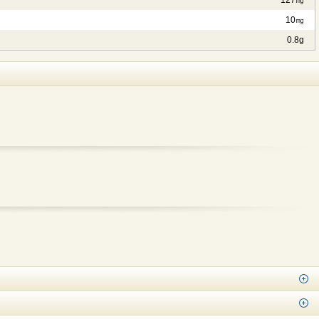
127㎎
10㎎
0.8g